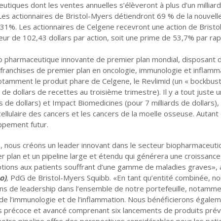
tiques dont les ventes annuelles s’élèveront à plus d’un milliar
Les actionnaires de Bristol-Myers détiendront 69 % de la nouvelle
 31%.
Les actionnaires de Celgene recevront une action de Brist
eur de 102,43 dollars par action, soit une prime de 53,7% par ra
io pharmaceutique innovante de premier plan mondial, disposant 
franchises de premier plan en oncologie, immunologie et inflamm
 notamment le produit phare de Celgene, le Revlimid (un « bockbus
de dollars de recettes au troisième trimestre). Il y a tout juste u
s de dollars) et Impact Biomedicines (pour 7 milliards de dollars)
ellulaire des cancers et les cancers de la moelle osseuse. Autant
ppement futur.
 nous créons un leader innovant dans le secteur biopharmaceuti
r plan et un pipeline large et étendu qui générera une croissance
options aux patients souffrant d’une gamme de maladies graves», 
o)
,
PdG de Bristol-Myers Squibb.
«En tant qu’entité combinée, n
ons de leadership dans l’ensemble de notre portefeuille, notamm
de l’immunologie et de l’inflammation.
Nous bénéficierons égalem
es précoce et avancé comprenant six lancements de produits prév
tre pipeline offre des perspectives considérables pour les pati