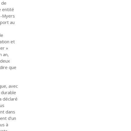
d de
 entité
ol-Myers
pport au
de
ation et
ter »
n an,
, deux
 dire que
que, avec
 durable
a déclaré
ous
ent dans
ent d’un
us à
ents,