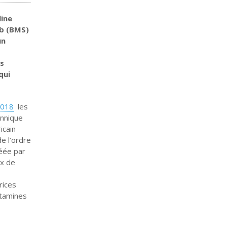
line
bb (BMS)
un
es
qui
2018
les
annique
icain
e l’ordre
réée par
ux de
rices
itamines