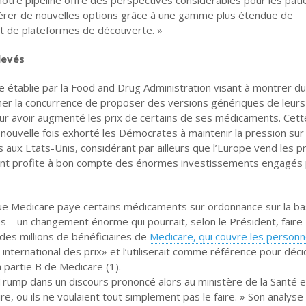
érer de nouvelles options grâce à une gamme plus étendue de
et de plateformes de découverte. »
levés
te établie par la Food and Drug Administration visant à montrer du
er la concurrence de proposer des versions génériques de leurs
ur avoir augmenté les prix de certains de ses médicaments. Cette
nouvelle fois exhorté les Démocrates à maintenir la pression sur 
 aux Etats-Unis, considérant par ailleurs que l’Europe vend les p
inent profite à bon compte des énormes investissements engagés 
e Medicare paye certains médicaments sur ordonnance sur la b
és – un changement énorme qui pourrait, selon le Président, faire
es millions de bénéficiaires de
Medicare, qui couvre les person
e international des prix» et l’utiliserait comme référence pour déc
partie B de Medicare (1).
 Trump dans un discours prononcé alors au ministère de la Santé 
re, ou ils ne voulaient tout simplement pas le faire. » Son analys