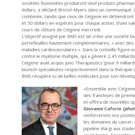
sociétés fusionnées produiront neuf produits pharmaceu
dollars, a déclaré Bristol-Myers dans un communiqué.
combinée, tandis que ceux de Celgene en détiendront
et 50 dollars en espèces pour chaque action, d’une val
cours de clôture de Celgene mercredi.
L’objectif assigné par BMS est de créer une société b
portefeuilles hautement complémentaires, « avec des 
maladies cardiovasculaires ». Dans la corbeille figure
contre le myélome multiple, qui a généré 2,45 milliards 
Celgene avait acquis Juno Therapeutics (pour 9 milliard
biotech spécialisées respectivement dans la thérapie c
BMS récupère ici de belles molécules pour son dévelo
«Ensemble avec Celgene,
des franchises de premie
et offrira de nouvelles 
Giovanni Caforio
(phot
renforcerons nos positi
les domaines du cancer, 
pipeline élargi aux stad
court terme.
Ensemble, no