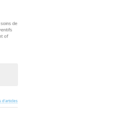
 soins de
ventifs
nt of
s d'articles