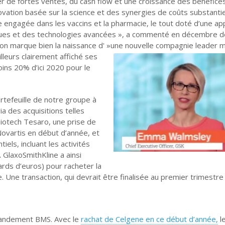
rer de fortes ventes, du cash flow et une croissance des bénéfice
vation basée sur la science et des synergies de coûts substantie
e engagée dans les vaccins et la pharmacie, le tout doté d’une a
ques et des technologies avancées », a commenté en décembre d
ion marque bien la naissance d' »une nouvelle compagnie leader m
lleurs clairement affiché ses
oins 20% d’ici 2020 pour le
tefeuille de notre groupe à
 des acquisitions telles
iotech Tesaro, une prise de
 Novartis en début d’année, et
els, incluant les activités
.
GlaxoSmithKline a ainsi
iards d’euros) pour racheter la
. Une transaction, qui devrait être finalisée au premier trimestre
grandement BMS. Avec le
rachat de Celgene en ce début d’année,
l