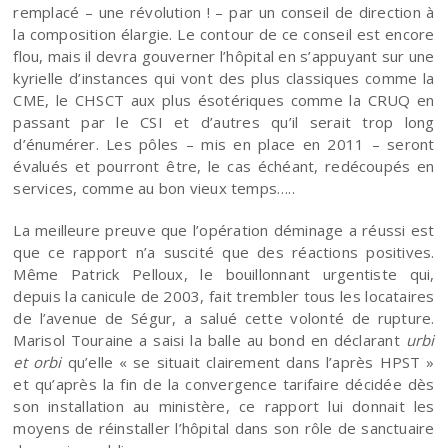
remplacé – une révolution ! – par un conseil de direction à
la composition élargie. Le contour de ce conseil est encore
flou, mais il devra gouverner l’hôpital en s’appuyant sur une
kyrielle d’instances qui vont des plus classiques comme la
CME, le CHSCT aux plus ésotériques comme la CRUQ en
passant par le CSI et d’autres qu’il serait trop long
d’énumérer. Les pôles – mis en place en 2011 – seront
évalués et pourront être, le cas échéant, redécoupés en
services, comme au bon vieux temps…..
La meilleure preuve que l’opération déminage a réussi est
que ce rapport n’a suscité que des réactions positives.
Même Patrick Pelloux, le bouillonnant urgentiste qui,
depuis la canicule de 2003, fait trembler tous les locataires
de l’avenue de Ségur, a salué cette volonté de rupture.
Marisol Touraine a saisi la balle au bond en déclarant
urbi
et orbi
qu’elle « se situait clairement dans l’après HPST »
et qu’après la fin de la convergence tarifaire décidée dès
son installation au ministère, ce rapport lui donnait les
moyens de réinstaller l’hôpital dans son rôle de sanctuaire