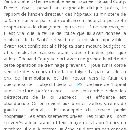
l’aristocratie italienne semble avoir inspirée Edouard Couty.
Dense, épais, posant un diagnostic clinique précis, le
rapport de l’ancien directeur des hôpitaux au ministère de
la Santé sur « le pacte de confiance à l’hôpital » porte 45
propositions de changement qui visent… à ne rien changer.
Il est vrai que la feuille de route que lui avait donnée la
ministre de la Santé relevait de la mission impossible :
éviter tout conflit social à l’hôpital sans mesure budgétaire
et salariale, les caisses étant vides et même plus que
vides. Edouard Couty se sort avec une grande habileté de
cette opération de déminage préventif. Il joue sur la corde
sensible des valeurs et de la nostalgie. La paix sociale au
prix de l’immobilisme et d’un retour vers le futur en
quelque sorte. L’objectif de
la loi HPST
de faire de l’hôpital
une structure performante – une entreprise selon les
détracteurs de la loi Bachelot – et efficiente est
abandonnée. On en revient aux bonnes vieilles valeurs de
gauche : l’hôpital a le monopole du service public
hospitalier. Les établissements privés – les cliniques – sont
renvoyés à leur statut et leur image de vils profiteurs du
système. Il y a là comme un écho au discours des années