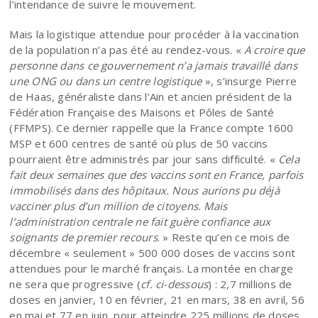
l’intendance de suivre le mouvement.
Mais la logistique attendue pour procéder à la vaccination
de la population n’a pas été au rendez-vous. «
A croire que
personne dans ce gouvernement n’a jamais travaillé dans
une ONG ou dans un centre logistique
», s’insurge Pierre
de Haas, généraliste dans l’Ain et ancien président de la
Fédération Française des Maisons et Pôles de Santé
(FFMPS). Ce dernier rappelle que la France compte 1600
MSP et 600 centres de santé où plus de 50 vaccins
pourraient être administrés par jour sans difficulté. «
Cela
fait deux semaines que des vaccins sont en France, parfois
immobilisés dans des hôpitaux. Nous aurions pu déjà
vacciner plus d’un million de citoyens. Mais
l’administration centrale ne fait guère confiance aux
soignants de premier recours
. » Reste qu’en ce mois de
décembre « seulement » 500 000 doses de vaccins sont
attendues pour le marché français. La montée en charge
ne sera que progressive (
cf. ci-dessous
) : 2,7 millions de
doses en janvier, 10 en février, 21 en mars, 38 en avril, 56
en mai et 77 en juin, pour atteindre 225 millions de doses