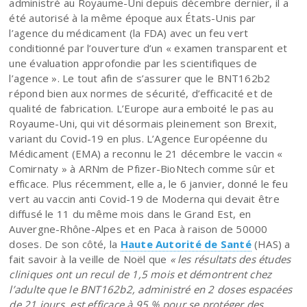
administré au Royaume-Uni depuis décembre dernier, il a
été autorisé à la même époque aux États-Unis par
l’agence du médicament (la FDA) avec un feu vert
conditionné par l’ouverture d’un « examen transparent et
une évaluation approfondie par les scientifiques de
l’agence ». Le tout afin de s’assurer que le BNT162b2
répond bien aux normes de sécurité, d’efficacité et de
qualité de fabrication. L’Europe aura emboité le pas au
Royaume-Uni, qui vit désormais pleinement son Brexit,
variant du Covid-19 en plus. L’Agence Européenne du
Médicament (EMA) a reconnu le 21 décembre le vaccin «
Comirnaty » à ARNm de Pfizer-BioNtech comme sûr et
efficace. Plus récemment, elle a, le 6 janvier, donné le feu
vert au vaccin anti Covid-19 de Moderna qui devait être
diffusé le 11 du même mois dans le Grand Est, en
Auvergne-Rhône-Alpes et en Paca à raison de 50000
doses. De son côté, la
Haute Autorité de Santé
(HAS) a
fait savoir à la veille de Noël que
« les résultats des études
cliniques ont un recul de 1,5 mois et démontrent chez
l’adulte que le BNT162b2, administré en 2 doses espacées
de 21 jours, est efficace à 95 % pour se protéger des