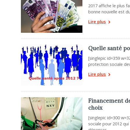
2017 affiche le plus f
bonne nouvelle est du
Lire plus
Quelle santé po
[singlepic id=359 w=32
protection sociale dev
Lire plus
Financement des
choix
[singlepic id=300 w=32
sociale pour 2012 qu
dépenses,