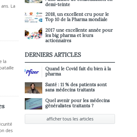
demi-teinte
 ans. La
2018, un excellent cru pour le
Top 10 de la Pharma mondiale
2017 une excellente année pour
les big pharma et leurs
actionnaires
DERNIERS ARTICLES
e la
bataille
Quand le Covid fait du bien à la
pharma
Santé : 11 % des patients sont
sans médecins traitants
Quel avenir pour les médecins
es
généralistes traitants ?
afficher tous les articles
écurité
ion des