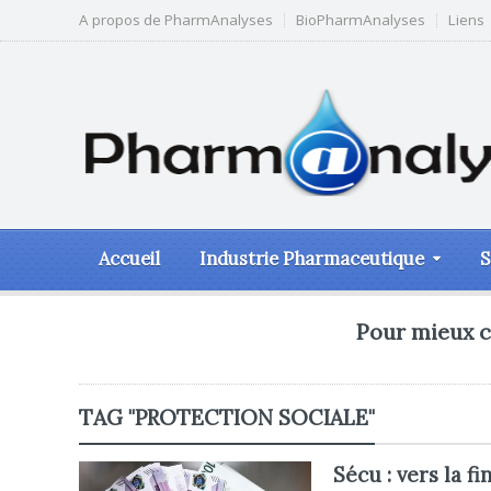
A propos de PharmAnalyses
BioPharmAnalyses
Liens
Accueil
Industrie Pharmaceutique
S
Pour mieux c
TAG "PROTECTION SOCIALE"
Sécu : vers la fi