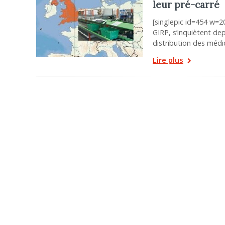
leur pré-carré
[singlepic id=454 w=2
GIRP, s’inquiètent de
distribution des médi
Lire plus