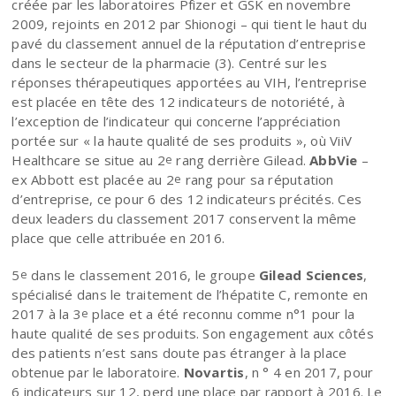
créée par les laboratoires Pfizer et GSK en novembre
2009, rejoints en 2012 par Shionogi – qui tient le haut du
pavé du classement annuel de la réputation d’entreprise
dans le secteur de la pharmacie (3). Centré sur les
réponses thérapeutiques apportées au VIH, l’entreprise
est placée en tête des 12 indicateurs de notoriété, à
l’exception de l’indicateur qui concerne l’appréciation
portée sur « la haute qualité de ses produits », où ViiV
Healthcare se situe au 2
rang derrière Gilead.
AbbVie
–
e
ex Abbott est placée au 2
rang pour sa réputation
e
d’entreprise, ce pour 6 des 12 indicateurs précités. Ces
deux leaders du classement 2017 conservent la même
place que celle attribuée en 2016.
5
dans le classement 2016, le groupe
Gilead Sciences
,
e
spécialisé dans le traitement de l’hépatite C, remonte en
2017 à la 3
place et a été reconnu comme n°1 pour la
e
haute qualité de ses produits. Son engagement aux côtés
des patients n’est sans doute pas étranger à la place
obtenue par le laboratoire.
Novartis
, n ° 4 en 2017, pour
6 indicateurs sur 12, perd une place par rapport à 2016. Le