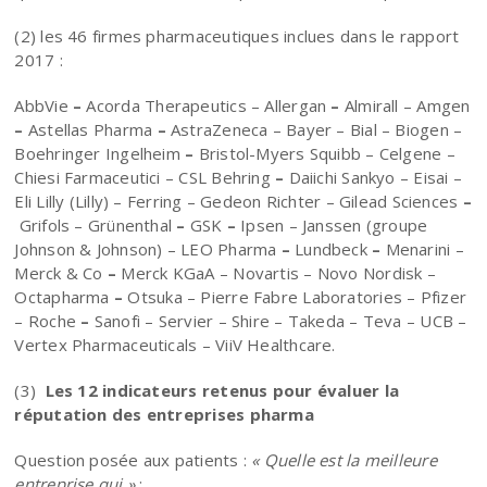
(2) les 46 firmes pharmaceutiques inclues dans le rapport
2017 :
AbbVie
–
Acorda Therapeutics – Allergan
–
Almirall – Amgen
–
Astellas Pharma
–
AstraZeneca – Bayer – Bial – Biogen –
Boehringer Ingelheim
–
Bristol-Myers Squibb – Celgene –
Chiesi Farmaceutici – CSL Behring
–
Daiichi Sankyo – Eisai –
Eli Lilly (Lilly) – Ferring – Gedeon Richter – Gilead Sciences
–
Grifols – Grünenthal
–
GSK
–
Ipsen – Janssen (groupe
Johnson & Johnson) – LEO Pharma
–
Lundbeck
–
Menarini –
Merck & Co
–
Merck KGaA – Novartis – Novo Nordisk –
Octapharma
–
Otsuka – Pierre Fabre Laboratories – Pfizer
– Roche
–
Sanofi – Servier – Shire – Takeda – Teva – UCB –
Vertex Pharmaceuticals – ViiV Healthcare.
(3)
Les 12 indicateurs retenus pour évaluer la
réputation des entreprises pharma
Question posée aux patients :
« Quelle est la meilleure
entreprise qui »
: