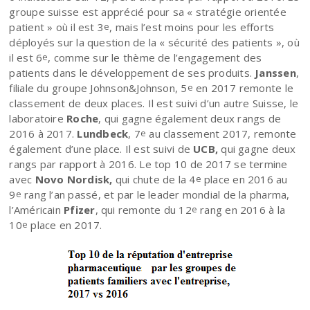
groupe suisse est apprécié pour sa « stratégie orientée
patient » où il est 3
, mais l’est moins pour les efforts
e
déployés sur la question de la « sécurité des patients », où
il est 6
, comme sur le thème de l’engagement des
e
patients dans le développement de ses produits.
Janssen
,
filiale du groupe Johnson&Johnson, 5
en 2017 remonte le
e
classement de deux places. Il est suivi d’un autre Suisse, le
laboratoire
Roche
, qui gagne également deux rangs de
2016 à 2017.
Lundbeck
, 7
au classement 2017, remonte
e
également d’une place. Il est suivi de
UCB,
qui gagne deux
rangs par rapport à 2016. Le top 10 de 2017 se termine
avec
Novo Nordisk,
qui chute de la 4
place en 2016 au
e
9
rang l’an passé, et par le leader mondial de la pharma,
e
l’Américain
Pfizer
, qui remonte du 12
rang en 2016 à la
e
10
place en 2017.
e