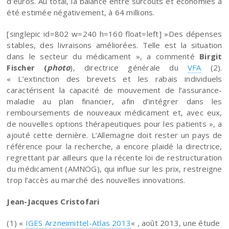
d’euros. Au total, la balance entre surcoûts et économies a
été estimée négativement, à 64 millions.
[singlepic id=802 w=240 h=160 float=left] »Des dépenses
stables, des livraisons améliorées. Telle est la situation
dans le secteur du médicament », a commenté
Birgit
Fischer (
photo
), directrice générale du
VFA
(2).
« L’extinction des brevets et les rabais individuels
caractérisent la capacité de mouvement de l’assurance-
maladie au plan financier, afin d’intégrer dans les
remboursements de nouveaux médicament et, avec eux,
de nouvelles options thérapeutiques pour les patients », a
ajouté cette dernière. L’Allemagne doit rester un pays de
référence pour la recherche, a encore plaidé la directrice,
regrettant par ailleurs que la récente loi de restructuration
du médicament (AMNOG), qui influe sur les prix, restreigne
trop l’accès au marché des nouvelles innovations.
Jean-Jacques Cristofari
(1) «
IGES Arzneimittel-Atlas 2013
« , août 2013, une étude