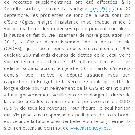
de recettes supplémentaires ont été affectées à la
Sécurité sociale, comme l’a souligné
Les Echos
du 22
septembre, les problèmes de fond de la Sécu sont loin
d’être réglés, malgré l’insistance mise chaque année à
vouloir maîtriser des dépenses qui ne peuvent que filer à
la hausse du fait du vieillissement de notre population. Fin
2011, la Caisse d’amortissement de la dette sociale
(CADES), qui a déjà
repris depuis sa création en 1996
quelque 260 milliards d’euros de dettes de la Sécu,
verra
son endettement atteindre 143 milliards d’euros. « Les
déficits sociaux auront engendré 30 milliards d’intérêts
depuis 1996″, relève le député alsacien Yves Bur,
rapporteur du Budget de la Sécurité sociale qui milite de
longue date pour un relèvement de la CSG et craint
qu’un
« futur gouvernement veuille encore prolonger la durée de
la vie de la Cades », nourrie par
le prélèvement dit CRDS
(0,5 % de tous les revenus). Pour l’heure, le seul horizon
qui s’impose aux responsables politiques de tous bords
est celui de la future présidentielle. Pour le long terme, ils
s’en remettent au bon mot de
J-Maynard Keynes
…