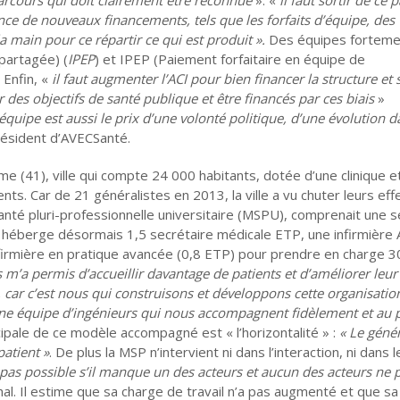
nce de nouveaux financements, tels que les forfaits d’équipe, des
la main pour ce répartir ce qui est produit ».
Des équipes forteme
partagée) (
IPEP
) et IPEP (Paiement forfaitaire en équipe de
 Enfin, «
il faut augmenter l’ACI pour bien financer la structure et 
r des objectifs de santé publique et être financés par ces biais
»
équipe est aussi le prix d’une volonté politique, d’une évolution 
président d’AVECSanté.
e (41), ville qui compte 24 000 habitants, dotée d’une clinique e
nts. Car de 21 généralistes en 2013, la ville a vu chuter leurs effe
nté pluri-professionnelle universitaire (MSPU), comprenait une s
 héberge désormais 1,5 secrétaire médicale ETP, une infirmière
nfirmière en pratique avancée (0,8 ETP) pour prendre en charge 
 m’a permis d’accueillir davantage de patients et d’améliorer leur
 car c’est nous qui construisons et développons cette organisatio
d’une équipe d’ingénieurs qui nous accompagnent fidèlement et au 
cipale de ce modèle accompagné est « l’horizontalité » :
« Le génér
atient »
. De plus la MSP n’intervient ni dans l’interaction, ni dans l
pas possible s’il manque un des acteurs et aucun des acteurs ne 
al. Il estime que sa charge de travail n’a pas augmenté et que s