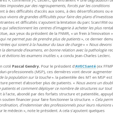
ites imposées par des regroupements, forcés par les conditions
nt à des difficultés d’accès aux soins, à des désertifications ou 
ous vivons de grandes difficultés pour faire des plans d’investiss
ntraintes et difficultés s’ajoutent la limitation du parc Scan/IRM o
 qui sélectionnent les centres d’imagerie à acheter les plus renta
tue, aux yeux du président de la FNMR, « un frein à l’innovation »
qui ne permet pas de prendre plus de patients
», ce dernier dem
ntrées qui soient à la hauteur du taux de charge
» «
Nous devons t
e la demande d’examens, en bonne relation avec la pathologie re
et évitions les examens inutiles »,
a conclu Jean-Charles Leclerc.
n coté
Pascal Gendry.
Pour le président d’
AVECSanté
(ex FFMP
pluri-professionnels (MSP), ces dernières vont devoir augmenter 
 de la population sur la touche
». la patientèle des MT en MSP est
ucture permet d’absorber plus de patients. «
Nous avons un double
patients et comment déployer ce nombre de structures sur tout 
à l’acte, abondé par des forfaits structure et patientèle, appuy
un soutien financier pour faire fonctionner la structure. «
Cela perm
ordination, d’indemniser des professionnels pour leurs réunions 
r le médecin », note le président. A cela s’ajoutent quelques