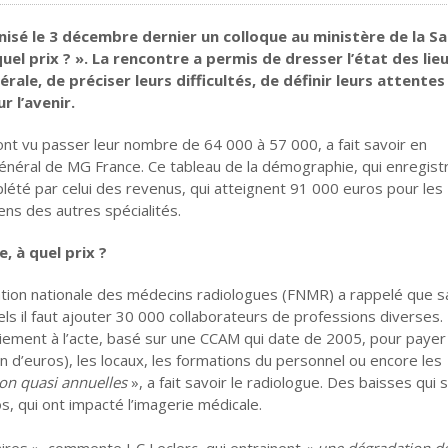
isé le 3 décembre dernier un colloque au ministère de la Sa
uel prix ? ». La rencontre a permis de dresser l’état des lie
ale, de préciser leurs difficultés, de définir leurs attentes
 l’avenir.
nt vu passer leur nombre de 64 000 à 57 000, a fait savoir en
général de MG France. Ce tableau de la démographie, qui enregist
lété par celui des revenus, qui atteignent 91 000 euros pour les
ns des autres spécialités.
 à quel prix ?
ration nationale des médecins radiologues (FNMR) a rappelé que s
ls il faut ajouter 30 000 collaborateurs de professions diverses.
paiement à l’acte, basé sur une CCAM qui date de 2005, pour payer
n d’euros), les locaux, les formations du personnel ou encore les
ion quasi annuelles
», a fait savoir le radiologue. Des baisses qui 
os, qui ont impacté l’imagerie médicale.
aires », commente J-C Leclerc, qui entrainent «
une dégradation de