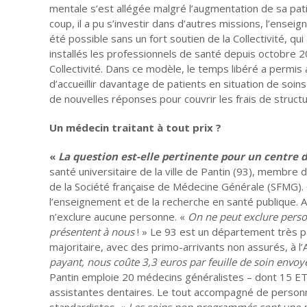
mentale s’est allégée malgré l’augmentation de sa patien
coup, il a pu s’investir dans d’autres missions, l’ens
été possible sans un fort soutien de la Collectivité, 
installés les professionnels de santé depuis octobre 2
Collectivité. Dans ce modèle, le temps libéré a permi
d’accueillir davantage de patients en situation de soi
de nouvelles réponses pour couvrir les frais de structu
Un médecin traitant à tout prix ?
«
La question est-elle pertinente pour un centre 
santé universitaire de la ville de Pantin (93), membre
de la Société française de Médecine Générale (SFMG). C
l’enseignement et de la recherche en santé publique. A 
n’exclure aucune personne. «
On ne peut exclure perso
présentent à nous
! » Le 93 est un département très p
majoritaire, avec des primo-arrivants non assurés, à l
payant, nous coûte 3,3 euros par feuille de soin envoy
Pantin emploie 20 médecins généralistes – dont 15 ETP
assistantes dentaires. Le tout accompagné de personne
standardistes. «
Les soins non programmés sont une pa