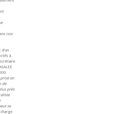
nt
se
dans nos
t d’un
ctifs à
ecrétaire
 ASALEE
3000
 prise en
n de
plus près
aliste
e
peut se
a charge