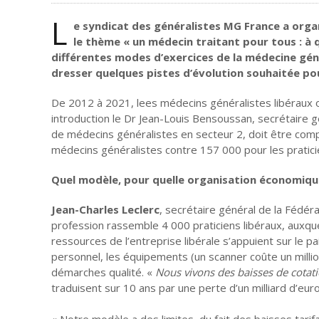
L
e syndicat des généralistes MG France a organ
le thème « un médecin traitant pour tous : à q
différentes modes d’exercices de la médecine génér
dresser quelques pistes d’évolution souhaitée pour
De 2012 à 2021, lees médecins généralistes libéraux o
introduction le Dr Jean-Louis Bensoussan, secrétaire 
de médecins généralistes en secteur 2, doit être comp
médecins généralistes contre 157 000 pour les praticie
Quel modèle, pour quelle organisation économique,
Jean-Charles Leclerc
, secrétaire général de la Fédé
profession rassemble 4 000 praticiens libéraux, auxque
ressources de l’entreprise libérale s’appuient sur le 
personnel, les équipements (un scanner coûte un millio
démarches qualité. «
Nous vivons des baisses de cotat
traduisent sur 10 ans par une perte d’un milliard d’eur
« Notre modèle a des limites, du fait des baisses tarif