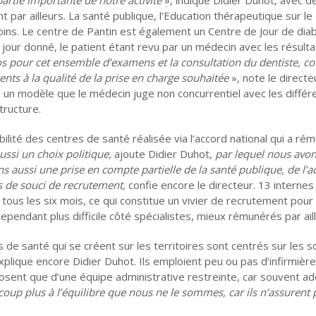
par ailleurs. La santé publique, l’Education thérapeutique sur le
oins. Le centre de Pantin est également un Centre de Jour de dia
our donné, le patient étant revu par un médecin avec les résulta
 pour cet ensemble d’examens et la consultation du dentiste, co
ents à la qualité de la prise en charge souhaitée
», note le directe
r, un modèle que le médecin juge non concurrentiel avec les différ
tructure.
bilité des centres de santé réalisée via l’accord national qui a ré
ussi un choix politique,
ajoute Didier Duhot,
par lequel nous avon
 aussi une prise en compte partielle de la santé publique, de l’ac
 de souci de recrutement,
confie encore le directeur. 13 internes
ous les six mois, ce qui constitue un vivier de recrutement pour
ependant plus difficile côté spécialistes, mieux rémunérés par ail
de santé qui se créent sur les territoires sont centrés sur les s
explique encore Didier Duhot. Ils emploient peu ou pas d’infirmière
osent que d’une équipe administrative restreinte, car souvent a
coup plus à l’équilibre que nous ne le sommes, car ils n’assurent 