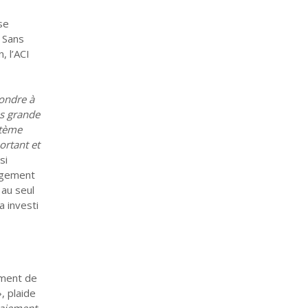
se
. Sans
, l’ACI
pondre à
us grande
stème
ortant et
si
nagement
 au seul
a investi
cement de
», plaide
 paiement