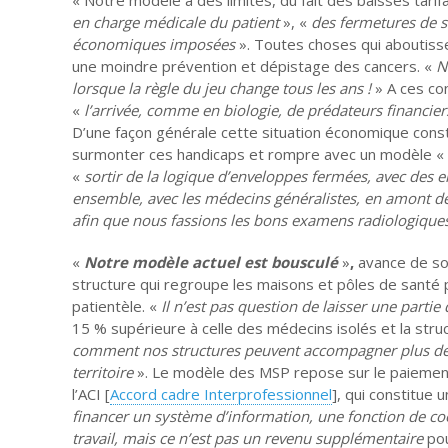
en charge médicale du patient
», «
des fermetures de s
économiques imposées
». Toutes choses qui aboutisse
une moindre prévention et dépistage des cancers. «
N
lorsque la règle du jeu change tous les ans !
» A ces co
«
l’arrivée, comme en biologie, de prédateurs financiers
D’une façon générale cette situation économique consti
surmonter ces handicaps et rompre avec un modèle «
«
sortir de la logique d’enveloppes fermées, avec des e
ensemble, avec les médecins généralistes, en amont d
afin que nous fassions les bons examens radiologiques 
«
Notre modèle actuel est bousculé
»
,
avance de so
structure qui regroupe les maisons et pôles de santé 
patientèle. «
Il n’est pas question de laisser une partie
15 % supérieure à celle des médecins isolés et la str
comment nos structures peuvent accompagner plus de 
territoire
». Le modèle des MSP repose sur le paiement 
l’ACI [
Accord cadre Interprofessionnel
], qui constitue 
financer un système d’information, une fonction de co
travail, mais ce n’est pas un revenu supplémentaire
pou