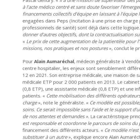
à l’acte médico centré et sans doute favoriser l’émerge
financements collectifs d’équipe en laissant à l’équipe 
engagées dans Peps (Incitation à une prise en charge 
professionnels de santé) sont déjà dans cette logique.
donner d’autres objectifs, dont la contractualisation su
«
Le prix de cette augmentation de la patientèle pour l’
missions, nos pratiques et nos postures
», conclut le 
Pour
Alain Aumaréchal
, médecin généraliste à Vendôm
centre hospitalier, les enjeux sont sensiblement différe
12 en 2021. Son entreprise médicale, une maison de sa
médicale ETP pour 2 000 patients en 2013. Le cabinet
(0,8 ETP), une assistante médicale (0,8 ETP) et une i
patients. «
Cette mobilisation des différents opérateurs
charge
», note le généraliste. «
Ce modèle est possible,
soins. Ce serait impossible sans l’aide et le support 
de nos attentes et demandes ».
La caractéristique prin
est responsable et coordonne le parcours de soins du p
financement des différents acteurs. «
Ce modèle n’est 
substituer à un autre
», explique encore Alain Aumaréch