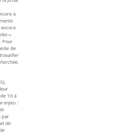
encore à
ements
u encore
bles
».
. Pour
ande de
ravailler
cherchée,
S),
leur
 de 10 à
 enjeu :
le
é par
et de
de