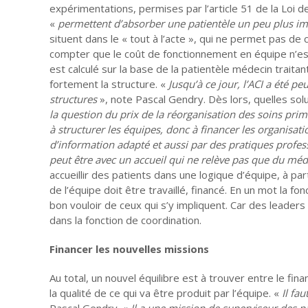
expérimentations, permises par l’article 51 de la Loi 
«
permettent d’absorber une patientèle un peu plus i
situent dans le « tout à l’acte », qui ne permet pas de 
compter que le coût de fonctionnement en équipe n’est p
est calculé sur la base de la patientèle médecin traitan
fortement la structure. «
Jusqu’à ce jour, l’ACI a été pe
structures
», note Pascal Gendry. Dès lors, quelles so
la question du prix de la réorganisation des soins prim
à structurer les équipes, donc à financer les organisa
d’information adapté et aussi par des pratiques profes
peut être avec un accueil qui ne relève pas que du méde
accueillir des patients dans une logique d’équipe, à p
de l’équipe doit être travaillé, financé. En un mot la f
bon vouloir de ceux qui s’y impliquent. Car des leaders
dans la fonction de coordination.
Financer les nouvelles missions
Au total, un nouvel équilibre est à trouver entre le fin
la qualité de ce qui va être produit par l’équipe. «
Il fau
Pascal Gendry. «
Il a une mission de superviseur des 