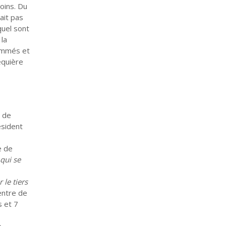
soins. Du
ait pas
quel sont
 la
rammés et
equière
l de
ésident
e de
qui se
 le tiers
entre de
s et 7
e