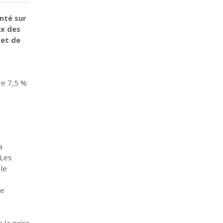
nté sur
ux des
 et de
re 7,5 %
a
 Les
 le
se
 la prise