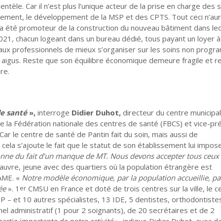
tèle. Car il n’est plus l’unique acteur de la prise en charge des 
eignement, le développement de la MSP et des CPTS. Tout ceci n’aur
qui a été promoteur de la construction du nouveau bâtiment dans le
021, chacun logeant dans un bureau dédié, tous payant un loyer à
s aux professionnels de mieux s’organiser sur les soins non prog
ns aigus. Reste que son équilibre économique demeure fragile et r
re.
de santé
»,
interroge
Didier Duhot,
directeur du centre municipa
 de la Fédération nationale des centres de santé (FBCS) et vice-pr
ar le centre de santé de Pantin fait du soin, mais aussi de
cela s’ajoute le fait que le statut de son établissement lui impos
nne du fait d’un manque de MT. Nous devons accepter tous ceux 
auvre, jeune avec des quartiers où la population étrangère est
’AME. «
Notre modèle économique, par la population accueillie, par
ée
». 1
CMSU en France et doté de trois centres sur la ville, le c
er
 – et 10 autres spécialistes, 13 IDE, 5 dentistes, orthodontiste
l administratif (1 pour 2 soignants), de 20 secrétaires et de 2
rtie importante de notre activité
», indique Didier Duhot, avec d