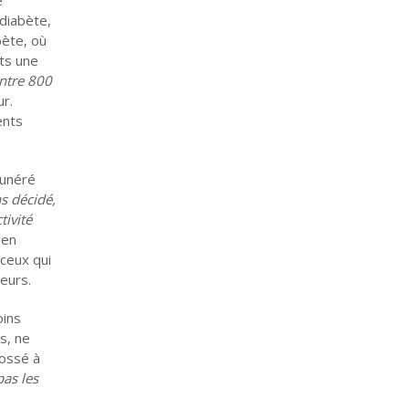
 diabète,
bète, où
ts une
ntre 800
ur.
ents
munéré
s décidé,
tivité
 en
 ceux qui
leurs.
oins
s, ne
dossé à
pas les