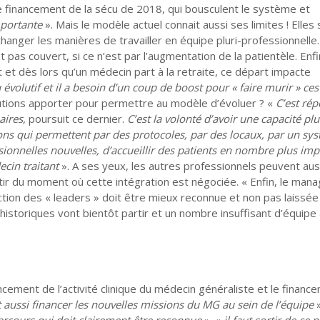
de financement de la sécu de 2018, qui bousculent le système et
mportante
». Mais le modèle actuel connait aussi ses limites ! Elles 
changer les manières de travailler en équipe pluri-professionnelle
as couvert, si ce n’est par l’augmentation de la patientèle. Enfin
t et dès lors qu’un médecin part à la retraite, ce départ impacte
u évolutif et il a besoin d’un coup de boost pour « faire murir » ces
lutions apporter pour permettre au modèle d’évoluer ? «
C’est ré
aires
, poursuit ce dernier.
C’est la volonté d’avoir une capacité pl
tions qui permettent par des protocoles, par des locaux, par un sy
sionnelles nouvelles, d’accueillir des patients en nombre plus imp
cin traitant
». A ses yeux, les autres professionnels peuvent aus
artir du moment où cette intégration est négociée. « Enfin, le ma
onction des « leaders » doit être mieux reconnue et non pas laissée
 historiques vont bientôt partir et un nombre insuffisant d’équipe 
ancement de l’activité clinique du médecin généraliste et le finan
t aussi financer les nouvelles missions du MG au sein de l’équipe
parcours qui doit clairement être reconnue
». «
il faut sortir de ce