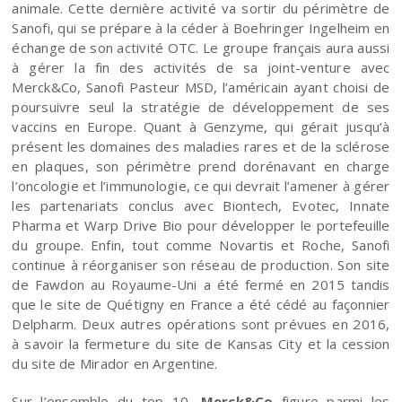
animale. Cette dernière activité va sortir du périmètre de
Sanofi, qui se prépare à la céder à Boehringer Ingelheim en
échange de son activité OTC. Le groupe français aura aussi
à gérer la fin des activités de sa joint-venture avec
Merck&Co, Sanofi Pasteur MSD, l’américain ayant choisi de
poursuivre seul la stratégie de développement de ses
vaccins en Europe. Quant à Genzyme, qui gérait jusqu’à
présent les domaines des maladies rares et de la sclérose
en plaques, son périmètre prend dorénavant en charge
l’oncologie et l’immunologie, ce qui devrait l’amener à gérer
les partenariats conclus avec Biontech, Evotec, Innate
Pharma et Warp Drive Bio pour développer le portefeuille
du groupe. Enfin, tout comme Novartis et Roche, Sanofi
continue à réorganiser son réseau de production. Son site
de Fawdon au Royaume-Uni a été fermé en 2015 tandis
que le site de Quétigny en France a été cédé au façonnier
Delpharm. Deux autres opérations sont prévues en 2016,
à savoir la fermeture du site de Kansas City et la cession
du site de Mirador en Argentine.
Sur l’ensemble du top 10,
Merck&Co
figure parmi les