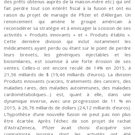
des prêts obtenus auprès de la maison-mère etc.) qui ont
fait perdre tout son intérêt fiscal à la fusion et ont eu
raison du projet de mariage de Pfizer et d’Allergan. Un
renoncement qui amène le groupe américain à
reconsidérer sa stratégie et à envisager la scission de ses
activités « Produits innovants » et « Produits établis ».
Cette dernière division qui inclut notamment les
médicaments ayant perdu ou étant sur le point de perdre
leurs brevets, les génériques injectables et les
biosimilaires, est soumise à une forte érosion de ses
ventes. Celles-ci ont encore reculé de 14% en 2015, à
21,56 milliards de $ (19,46 milliards d’euros). La division
Produits innovants (vaccins, traitements des cancers, des
maladies rares, des maladies autoimmunes, des maladies
cardiométaboliques…) est, quant à elle, dans une
dynamique inverse, avec une progression de 11 % en
2015, à 26,76 milliards de dollars (24,12 milliards d’euros).
L’hypothèse d’une nouvelle fusion ne peut pas non plus
être écartée. Après l’échec de son projet de rachat
d’AstraZeneca, Pfizer avait choisi d’acquérir son
compatriote Hospira dont les activités ont été