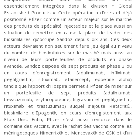
essentiellement integrées dans la division « Global
Established Products ». Cette opération a d’ores et déjà
positionné Pfizer comme un acteur majeur sur le marché
des produits de spécialité injectables et le place aussi en
situation de remettre en cause la place de leader des
biosimilaires qu’occupe Sandoz depuis dix ans. Ces deux
acteurs devraient non seulement faire jeu égal au niveau
du nombre de biosimilaires sur le marché mais aussi au
niveau de leurs porte-feuilles de produits en phase
avancée. Sandoz dispose de sept produits en phase 3 ou
en cours d’enregistrement (adalimumab, infliximab,
pegfilgrastim, rituximab, etanercept, epoetine alpha)
tandis que l’apport d’Hospira permet à Pfizer de miser sur
un portefeuille de sept produits (adalimumab,
bevacizumab, erythropoietine, filgrastim et pegfilgrastim,
rituximab et trastuzumab) auquel s’ajoute Retacrit®,
biosimilaire d’Epogen®, en cours d’enregistement aux
Etats-Unis. Enfin, Pfizer s’est aussi renforcé dans le
domaine des vaccins, avec le rachat des vaccins contre les
méningocoques Nimenrix® et Mencevax® de GSK et d’un