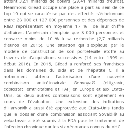
atteint 32,1 milliards de dollars (29,41 milliards d’euros).
Néanmoins Gilead occupe une place à part au sein de ce
top 10 qui se caractérise par des effectifs s’échelonnant
entre 28 000 et 127 000 personnes et des dépenses de
R&D représentant en moyenne 17 % de leur chiffre
d’affaires. L’américain n’emploie que 8 000 personnes et
consacre moins de 10 % à sa recherche (2,7 milliards
d’euros en 2015). Une situation qui s’explique par le
modèle de construction de son portefeuille étoffé au
travers de d’acquisitions successives (14 entre 1999 et
début 2016). En 2015, Gilead a renforcé ses franchises
dans les domaines du sida et de l’hépatite C. Il a
notamment obtenu l’autorisation d’une nouvelle
combinaison antirétrovirale Genvoya® (eltigravir,
cobicistat, emtricitabine et TAF) en Europe et aux Etats-
Unis, où deux autres combinaisons sont également en
cours de l’évaluation. Une extension des indications
d’Harvoni® a aussi été approuvée aux Etats-Unis tandis
que le dossier d’une combinaison associant Sovaldi® au
velpatasvir a été soumis à la FDA pour le traitement de
l’infection chronique par les six génotypes connus du VHC.