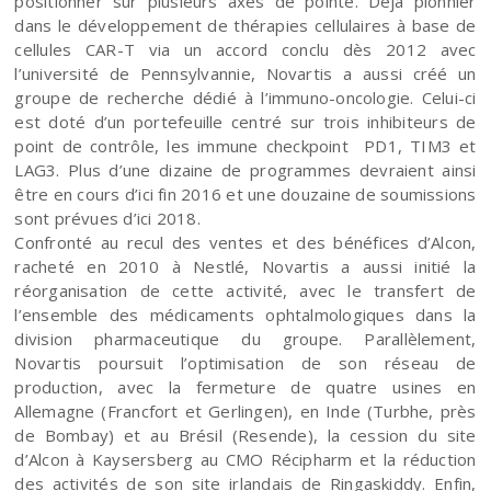
positionner sur plusieurs axes de pointe. Déjà pionnier
dans le développement de thérapies cellulaires à base de
cellules CAR-T via un accord conclu dès 2012 avec
l’université de Pennsylvannie, Novartis a aussi créé un
groupe de recherche dédié à l’immuno-oncologie. Celui-ci
est doté d’un portefeuille centré sur trois inhibiteurs de
point de contrôle, les immune checkpoint PD1, TIM3 et
LAG3. Plus d’une dizaine de programmes devraient ainsi
être en cours d’ici fin 2016 et une douzaine de soumissions
sont prévues d’ici 2018.
Confronté au recul des ventes et des bénéfices d’Alcon,
racheté en 2010 à Nestlé, Novartis a aussi initié la
réorganisation de cette activité, avec le transfert de
l’ensemble des médicaments ophtalmologiques dans la
division pharmaceutique du groupe. Parallèlement,
Novartis poursuit l’optimisation de son réseau de
production, avec la fermeture de quatre usines en
Allemagne (Francfort et Gerlingen), en Inde (Turbhe, près
de Bombay) et au Brésil (Resende), la cession du site
d’Alcon à Kaysersberg au CMO Récipharm et la réduction
des activités de son site irlandais de Ringaskiddy. Enfin,