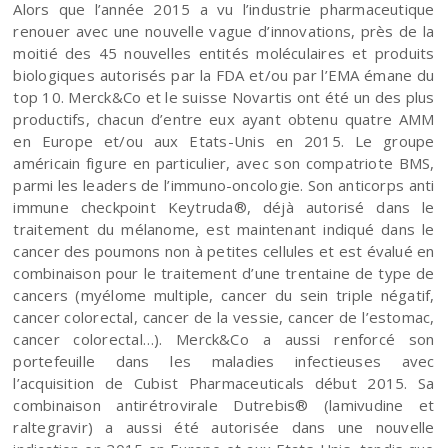
Alors que l’année 2015 a vu l’industrie pharmaceutique
renouer avec une nouvelle vague d’innovations, près de la
moitié des 45 nouvelles entités moléculaires et produits
biologiques autorisés par la FDA et/ou par l’EMA émane du
top 10. Merck&Co et le suisse Novartis ont été un des plus
productifs, chacun d’entre eux ayant obtenu quatre AMM
en Europe et/ou aux Etats-Unis en 2015. Le groupe
américain figure en particulier, avec son compatriote BMS,
parmi les leaders de l’immuno-oncologie. Son anticorps anti
immune checkpoint Keytruda®, déjà autorisé dans le
traitement du mélanome, est maintenant indiqué dans le
cancer des poumons non à petites cellules et est évalué en
combinaison pour le traitement d’une trentaine de type de
cancers (myélome multiple, cancer du sein triple négatif,
cancer colorectal, cancer de la vessie, cancer de l’estomac,
cancer colorectal…). Merck&Co a aussi renforcé son
portefeuille dans les maladies infectieuses avec
l’acquisition de Cubist Pharmaceuticals début 2015. Sa
combinaison antirétrovirale Dutrebis® (lamivudine et
raltegravir) a aussi été autorisée dans une nouvelle