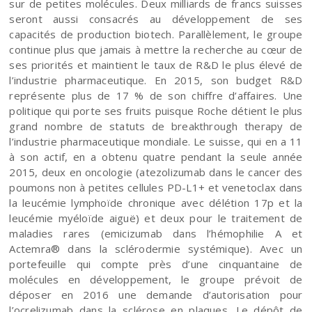
sur de petites molécules. Deux milliards de francs suisses
seront aussi consacrés au développement de ses
capacités de production biotech. Parallèlement, le groupe
continue plus que jamais à mettre la recherche au cœur de
ses priorités et maintient le taux de R&D le plus élevé de
l’industrie pharmaceutique. En 2015, son budget R&D
représente plus de 17 % de son chiffre d’affaires. Une
politique qui porte ses fruits puisque Roche détient le plus
grand nombre de statuts de breakthrough therapy de
l’industrie pharmaceutique mondiale. Le suisse, qui en a 11
à son actif, en a obtenu quatre pendant la seule année
2015, deux en oncologie (atezolizumab dans le cancer des
poumons non à petites cellules PD-L1+ et venetoclax dans
la leucémie lymphoïde chronique avec délétion 17p et la
leucémie myéloïde aiguë) et deux pour le traitement de
maladies rares (emicizumab dans l’hémophilie A et
Actemra® dans la sclérodermie systémique). Avec un
portefeuille qui compte près d’une cinquantaine de
molécules en développement, le groupe prévoit de
déposer en 2016 une demande d’autorisation pour
l’ocrelizumab dans la sclérose en plaques. Le dépôt de