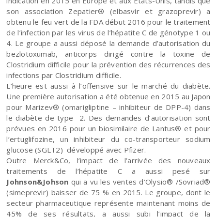
indication en 2015 en Europe et aux Etats-Unis, tandis que
son association Zepatier® (elbasvir et grazoprevir) a
obtenu le feu vert de la FDA début 2016 pour le traitement
de l’infection par les virus de l’hépatite C de génotype 1 ou
4. Le groupe a aussi déposé la demande d’autorisation du
bezlotoxumab, anticorps dirigé contre la toxine de
Clostridium difficile pour la prévention des récurrences des
infections par Clostridium difficile.
L’heure est aussi à l’offensive sur le marché du diabète.
Une première autorisation a été obtenue en 2015 au Japon
pour Marizev® (omarigliptine – inhibiteur de DPP-4) dans
le diabète de type 2. Des demandes d’autorisation sont
prévues en 2016 pour un biosimilaire de Lantus® et pour
l’ertuglifozine, un inhibiteur du co-transporteur sodium
glucose (SGLT2) développé avec Pfizer.
Outre Merck&Co, l’impact de l’arrivée des nouveaux
traitements de l’hépatite C a aussi pesé sur
Johnson&Johson
qui a vu les ventes d’Olysio® /Sovriad®
(simeprevir) baisser de 75 % en 2015. Le groupe, dont le
secteur pharmaceutique représente maintenant moins de
45% de ses résultats, a aussi subi l’impact de la