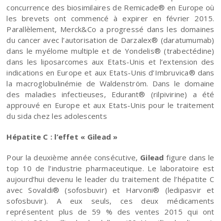
concurrence des biosimilaires de Remicade® en Europe où
les brevets ont commencé à expirer en février 2015.
Parallèlement, Merck&Co a progressé dans les domaines
du cancer avec l’autorisation de Darzalex® (daratumumab)
dans le myélome multiple et de Yondelis® (trabectédine)
dans les liposarcomes aux Etats-Unis et l’extension des
indications en Europe et aux Etats-Unis d’Imbruvica® dans
la macroglobulinémie de Waldenström. Dans le domaine
des maladies infectieuses, Edurant® (rilpivirine) a été
approuvé en Europe et aux Etats-Unis pour le traitement
du sida chez les adolescents
Hépatite C : l’effet « Gilead »
Pour la deuxième année consécutive,
Gilead
figure dans le
top 10 de l’industrie pharmaceutique. Le laboratoire est
aujourd’hui devenu le leader du traitement de l’hépatite C
avec Sovaldi® (sofosbuvir) et Harvoni® (ledipasvir et
sofosbuvir). A eux seuls, ces deux médicaments
représentent plus de 59 % des ventes 2015 qui ont