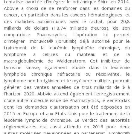
tentative avortée d’intégrer le britannique Shire en 2014,
Abbvie a choisi de se renforcer dans les domaines du
cancer, en particulier dans les cancers hématologiques, et
des maladies autoimmunes avec le rachat, pour 20,8
milliards de dollars (18,74 milliards d’euros), de son
compatriote Pharmacyclics. L’opération lui permet
d’intégrer Imbruvica® (ibrutinib) déjà autorisé pour le
traitement de la leucémie lymphoïde chronique, du
lymphome à cellules du manteau et de la
macroglobulinémie de Waldenstrom. Cet inhibiteur de
tyrosine kinase, également étudié dans la leucémie
lymphoïde chronique réfractaire ou récidivante, le
lymphome non-hodgkinien et le myélome multiple, pourrait
générer des ventes annuelles de trois milliards de $ à
l’horizon 2020. Abbvie attend également l’enregistrement
d’une autre molécule issue de Pharmacyclics, le venetoclax
dont les demandes d’autorisation ont été déposées en
2015 en Europe et aux Etats-Unis pour le traitement de la
leucémie lymphoïde chronique. Le verdict des autorités
règlementaires est aussi attendu en 2016 pour deux
autres molécules développées en partenariat, Empliciti®