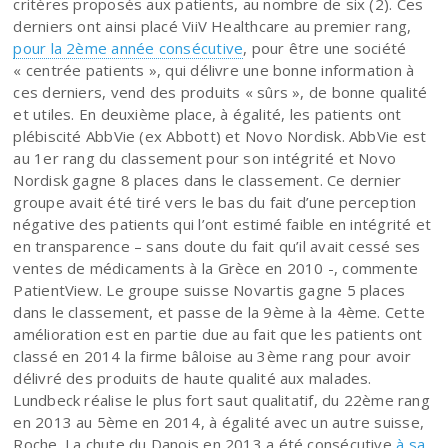
critères proposés aux patients, au nombre de six (2). Ces
derniers ont ainsi placé ViiV Healthcare au premier rang,
pour la 2ème année consécutive
, pour être une société
« centrée patients », qui délivre une bonne information à
ces derniers, vend des produits « sûrs », de bonne qualité
et utiles. En deuxième place, à égalité, les patients ont
plébiscité AbbVie (ex Abbott) et Novo Nordisk. AbbVie est
au 1er rang du classement pour son intégrité et Novo
Nordisk gagne 8 places dans le classement. Ce dernier
groupe avait été tiré vers le bas du fait d’une perception
négative des patients qui l’ont estimé faible en intégrité et
en transparence – sans doute du fait qu’il avait cessé ses
ventes de médicaments à la Grèce en 2010 -, commente
PatientView. Le groupe suisse Novartis gagne 5 places
dans le classement, et passe de la 9ème à la 4ème. Cette
amélioration est en partie due au fait que les patients ont
classé en 2014 la firme bâloise au 3ème rang pour avoir
délivré des produits de haute qualité aux malades.
Lundbeck réalise le plus fort saut qualitatif, du 22ème rang
en 2013 au 5ème en 2014, à égalité avec un autre suisse,
Roche. La chute du Danois en 2013 a été consécutive
à sa