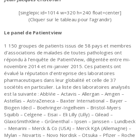
[singlepic id=1014 w=320 h=240 float=center]
(Cliquer sur le tableau pour l’agrandir)
Le panel de Patientview
1 150 groupes de patients issus de 58 pays et membres
d’associations de malades de toutes pathologies ont
répondu à l’enquête de PatientView, diligentée entre mi-
novembre 2014 et mi-janvier 2015. Ces patients ont
évalué la réputation d’entreprise des laboratoires
pharmaceutiques dans leur globalité et celle de 37
sociétés en particulier. La liste des laboratoires analysés
est la suivante : AbbVie – Actavis – Allergan – Amgen –
Astellas – AstraZeneca – Baxter International – Bayer –
Biogen Idecl – Boehringer-Ingelheim – Bristol-Myers
Squibb – Celgene – Eisai – Eli Lilly (Lilly) – Gilead –
GlaxoSmithKline – Grũnenthal – Ipsen – Janssen – Lundbeck
– Menarini – Merck & Co (USA) – Merck KgA (Allemagne) –
Mylan – Novartis – Novo Nordisk – Otsuka – Pfizer – Roche