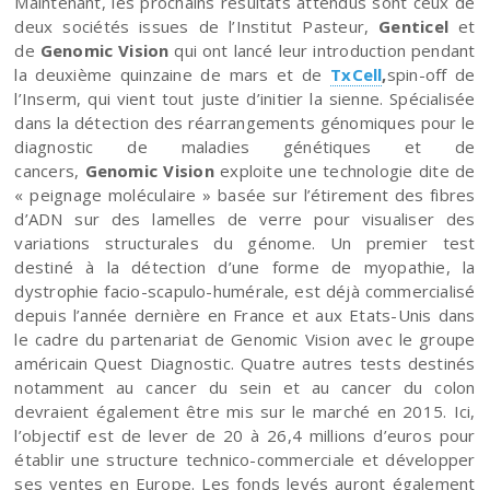
Maintenant, les prochains résultats attendus sont ceux de
deux sociétés issues de l’Institut Pasteur,
Genticel
et
de
Genomic Vision
qui ont lancé leur introduction pendant
la deuxième quinzaine de mars et de
TxCell
,
spin-off de
l’Inserm, qui vient tout juste d’initier la sienne. Spécialisée
dans la détection des réarrangements génomiques pour le
diagnostic de maladies génétiques et de
cancers,
Genomic Vision
exploite une technologie dite de
« peignage moléculaire » basée sur l’étirement des fibres
d’ADN sur des lamelles de verre pour visualiser des
variations structurales du génome. Un premier test
destiné à la détection d’une forme de myopathie, la
dystrophie facio-scapulo-humérale, est déjà commercialisé
depuis l’année dernière en France et aux Etats-Unis dans
le cadre du partenariat de Genomic Vision avec le groupe
américain Quest Diagnostic. Quatre autres tests destinés
notamment au cancer du sein et au cancer du colon
devraient également être mis sur le marché en 2015. Ici,
l’objectif est de lever de 20 à 26,4 millions d’euros pour
établir une structure technico-commerciale et développer
ses ventes en Europe. Les fonds levés auront également