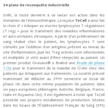
34 plans de reconquête industrielle
Enfin, la toute dernière à se lancer est active dans les
domaines de l’immunothérapie. La niçoise
TxCell
a ainsi fait
le choix d’ « éduquer
ex vivo
les lymphocytes T régulateurs
(T reg) » pour le traitement des maladies inflammatoires
et auto-immunes chroniques. A partir d’un prélèvement de
sang réalisé chez le patient, les lymphocytes T sont
stimulés par l’addition d’un antigène présent au niveau du
site d’inflammation, puis les Treg activés sont sélectionnés
et multipliés
in vitro
avant d’être réinjectés au patient. Un
premier produit Ovasave® a finalisé une
étude de phase
1/2a
pour le traitement de la maladie de Crohn chez des
patients qui échappent aux traitements. La société prévoit
maintenant de débuter au 2
semestre un essai de
ème
phase IIb dans cette même population de patients dans
six pays européens (Allemagne, Autriche, Belgique, France,
Italie et Royaume-Uni). Il est également à noter que TxCell
possède ses propres installations de production. Situées
dans les locaux de l’Établissement Français du Sang (EFS)