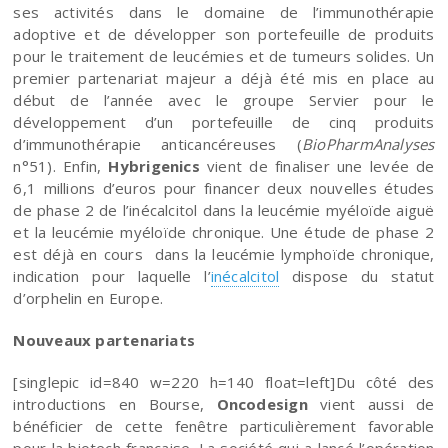
ses activités dans le domaine de l’immunothérapie
adoptive et de développer son portefeuille de produits
pour le traitement de leucémies et de tumeurs solides. Un
premier partenariat majeur a déjà été mis en place au
début de l’année avec le groupe Servier pour le
développement d’un portefeuille de cinq produits
d’immunothérapie anticancéreuses (
BioPharmAnalyses
n°51). Enfin,
Hybrigenics
vient de finaliser une levée de
6,1 millions d’euros pour financer deux nouvelles études
de phase 2 de l’inécalcitol dans la leucémie myéloïde aiguë
et la leucémie myéloïde chronique. Une étude de phase 2
est déjà en cours dans la leucémie lymphoïde chronique,
indication pour laquelle l’
inécalcitol
dispose du statut
d’orphelin en Europe.
Nouveaux partenariats
[singlepic id=840 w=220 h=140 float=left]Du côté des
introductions en Bourse,
Oncodesign
vient aussi de
bénéficier de cette fenêtre particulièrement favorable
pour la biotech française. La société qui a lancé l’opération