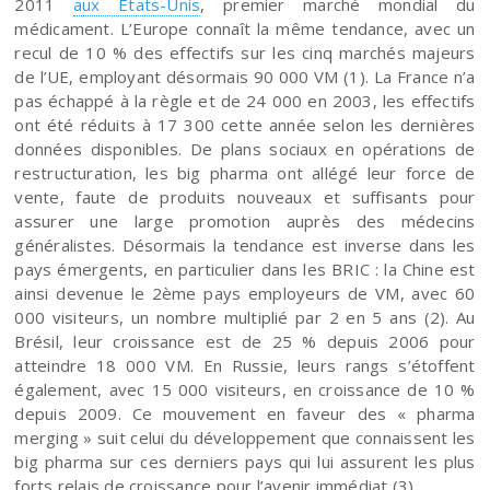
2011
aux Etats-Unis
, premier marché mondial du
médicament. L’Europe connaît la même tendance, avec un
recul de 10 % des effectifs sur les cinq marchés majeurs
de l’UE, employant désormais 90 000 VM (1). La France n’a
pas échappé à la règle et de 24 000 en 2003, les effectifs
ont été réduits à 17 300 cette année selon les dernières
données disponibles. De plans sociaux en opérations de
restructuration, les big pharma ont allégé leur force de
vente, faute de produits nouveaux et suffisants pour
assurer une large promotion auprès des médecins
généralistes. Désormais la tendance est inverse dans les
pays émergents, en particulier dans les BRIC : la Chine est
ainsi devenue le 2ème pays employeurs de VM, avec 60
000 visiteurs, un nombre multiplié par 2 en 5 ans (2). Au
Brésil, leur croissance est de 25 % depuis 2006 pour
atteindre 18 000 VM. En Russie, leurs rangs s’étoffent
également, avec 15 000 visiteurs, en croissance de 10 %
depuis 2009. Ce mouvement en faveur des « pharma
merging » suit celui du développement que connaissent les
big pharma sur ces derniers pays qui lui assurent les plus
forts relais de croissance pour l’avenir immédiat (3).