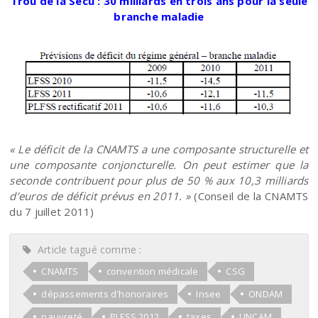
Trou de la Sécu : 30 milliards en trois ans pour la seule
branche maladie
« Le déficit de la CNAMTS a une composante structurelle et
une composante conjoncturelle. On peut estimer que la
seconde contribuent pour plus de 50 % aux 10,3 milliards
d’euros de déficit prévus en 2011. »
(Conseil de la CNAMTS
du 7 juillet 2011)
Article tagué comme :
CNAMTS
convention médicale
CSG
dépassements d'honoraires
Insee
ONDAM
pauvreté
PLFSS 2012
taxes
UNCAM