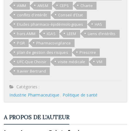
AMM
ANSM
CEPS
Charte
conflits d'intérêt
Conseil d'Etat
Etudes pharmaco-épidémiologiques
HAS
hors AMM
IGAS
LEEM
Liens d'intérêts
PGR
Pharmacovigilance
plan de gestion des risques
Prescrire
UFC-Que Choisir
visite médicale
VM
Xavier Bertrand
Catégories :
Industrie Pharmaceutique
Politique de santé
A PROPOS DE L'AUTEUR