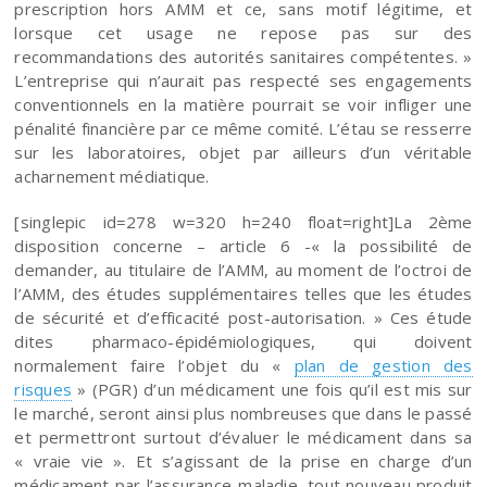
prescription hors AMM et ce, sans motif légitime, et
lorsque cet usage ne repose pas sur des
recommandations des autorités sanitaires compétentes. »
L’entreprise qui n’aurait pas respecté ses engagements
conventionnels en la matière pourrait se voir infliger une
pénalité financière par ce même comité. L’étau se resserre
sur les laboratoires, objet par ailleurs d’un véritable
acharnement médiatique.
[singlepic id=278 w=320 h=240 float=right]La 2ème
disposition concerne – article 6 -« la possibilité de
demander, au titulaire de l’AMM, au moment de l’octroi de
l’AMM, des études supplémentaires telles que les études
de sécurité et d’efficacité post-autorisation. » Ces étude
dites pharmaco-épidémiologiques, qui doivent
normalement faire l’objet du «
plan de gestion des
risques
» (PGR) d’un médicament une fois qu’il est mis sur
le marché, seront ainsi plus nombreuses que dans le passé
et permettront surtout d’évaluer le médicament dans sa
« vraie vie ». Et s’agissant de la prise en charge d’un
médicament par l’assurance-maladie, tout nouveau produit