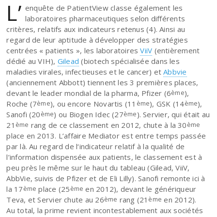
L’
enquête de PatientView classe également les
laboratoires pharmaceutiques selon différents
critères, relatifs aux indicateurs retenus (4). Ainsi au
regard de leur aptitude à développer des stratégies
centrées « patients », les laboratoires
ViiV
(entièrement
dédié au VIH),
Gilead
(biotech spécialisée dans les
maladies virales, infectieuses et le cancer) et
Abbvie
(anciennement Abbott) tiennent les 3 premières places,
devant le leader mondial de la pharma, Pfizer (6
),
ème
Roche (7
), ou encore Novartis (11
), GSK (14
),
ème
ème
ème
Sanofi (20
) ou Biogen Idec (27
). Servier, qui était au
ème
ème
21
rang de ce classement en 2012, chute à la 30
ème
ème
place en 2013. L’affaire Mediator est entre temps passée
par là. Au regard de l‘indicateur relatif à la qualité de
l’information dispensée aux patients, le classement est à
peu près le même sur le haut du tableau (Gilead, ViiV,
AbbVie, suivis de Pfizer et de Eli Lilly). Sanofi remonte ici à
la 17
place (25
en 2012), devant le génériqueur
ème
ème
Teva, et Servier chute au 26
rang (21
en 2012).
ème
ème
Au total, la prime revient incontestablement aux sociétés