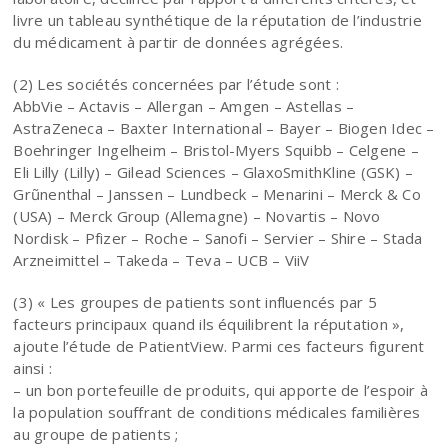
livre un tableau synthétique de la réputation de l’industrie
du médicament à partir de données agrégées.
(2) Les sociétés concernées par l’étude sont :
AbbVie – Actavis – Allergan – Amgen – Astellas –
AstraZeneca – Baxter International – Bayer – Biogen Idec –
Boehringer Ingelheim – Bristol-Myers Squibb – Celgene –
Eli Lilly (Lilly) – Gilead Sciences – GlaxoSmithKline (GSK) –
Grũnenthal – Janssen – Lundbeck – Menarini – Merck & Co
(USA) – Merck Group (Allemagne) – Novartis – Novo
Nordisk – Pfizer – Roche – Sanofi – Servier – Shire – Stada
Arzneimittel – Takeda – Teva – UCB – ViiV
(3) « Les groupes de patients sont influencés par 5
facteurs principaux quand ils équilibrent la réputation »,
ajoute l’étude de PatientView. Parmi ces facteurs figurent
ainsi :
– un bon portefeuille de produits, qui apporte de l’espoir à
la population souffrant de conditions médicales familières
au groupe de patients ;