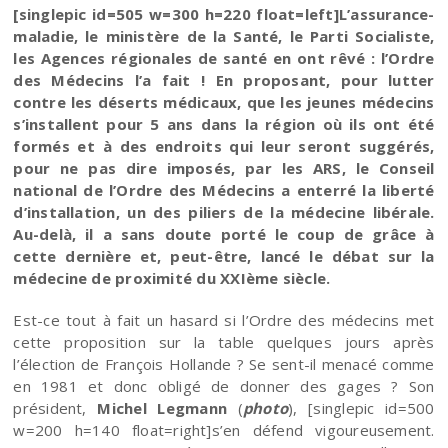
[singlepic id=505 w=300 h=220 float=left]L’assurance-
maladie, le ministère de la Santé, le Parti Socialiste,
les Agences régionales de santé en ont rêvé : l’Ordre
des Médecins l’a fait ! En proposant, pour lutter
contre les déserts médicaux, que les jeunes médecins
s’installent pour 5 ans dans la région où ils ont été
formés et à des endroits qui leur seront suggérés,
pour ne pas dire imposés, par les ARS, le Conseil
national de l’Ordre des Médecins a enterré la liberté
d’installation, un des piliers de la médecine libérale.
Au-delà, il a sans doute porté le coup de grâce à
cette dernière et, peut-être, lancé le débat sur la
médecine de proximité du XXIème siècle.
Est-ce tout à fait un hasard si l’Ordre des médecins met
cette proposition sur la table quelques jours après
l’élection de François Hollande ? Se sent-il menacé comme
en 1981 et donc obligé de donner des gages ? Son
président,
Michel Legmann
(
photo
), [singlepic id=500
w=200 h=140 float=right]s’en défend vigoureusement.