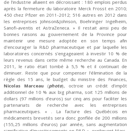
de l’industrie allaient en décroissant : 180 emplois perdus
après la fermeture du laboratoire Merck Frosst en 2010;
450 chez Pfizer en 2011-2012; 516 autres en 2012 dans
les entreprises Johnson&Johnson, Boehringer Ingelheim,
Sanofi-aventis et AstraZeneca. » Il restait ainsi peu de
bonnes raisons au gouvernement de la Province pour
maintenir une mesure adoptée en son temps afin
d’encourager la R&D pharmaceutique et par laquelle les
laboratoires concernés s’engageaient à investir 10 % de
leurs revenus dans cette même recherche au Canada. En
2011, le ratio était tombé à 5,5 % et il continuait de
diminuer. Reste que pour compenser l’élimination de la
règle des 15 ans, le budget du ministre des Finances,
Nicolas Marceau
(
photo
), octroie un crédit d’impôt
additionnel de 10 % aux big pharma, soit 125 millions de
dollars (97 millions d’euros) sur cinq ans pour faciliter les
partenariats de recherche avec les entreprises
pharmaceutiques. « . La facture des Québécois en
médicaments brevetés sera donc gonflée de 200 millions
(155,25 millions d’euros) par année, sans augmentation
significative d’investissements en R&D », expliquent Marc-