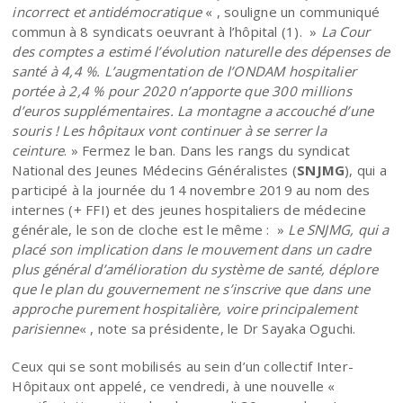
incorrect et antidémocratique
« , souligne un communiqué
commun à 8 syndicats oeuvrant à l’hôpital (1). »
La Cour
des comptes a estimé l’évolution naturelle des dépenses de
santé à 4,4 %. L’augmentation de l’ONDAM hospitalier
portée à 2,4 % pour 2020 n’apporte que 300 millions
d’euros supplémentaires. La montagne a accouché d’une
souris ! Les hôpitaux vont continuer à se serrer la
ceinture
. » Fermez le ban. Dans les rangs du syndicat
National des Jeunes Médecins Généralistes (
SNJMG
), qui a
participé à la journée du 14 novembre 2019 au nom des
internes (+ FFI) et des jeunes hospitaliers de médecine
générale, le son de cloche est le même : »
Le SNJMG, qui a
placé son implication dans le mouvement dans un cadre
plus général d’amélioration du système de santé, déplore
que le plan du gouvernement ne s’inscrive que dans une
approche purement hospitalière, voire principalement
parisienne
« , note sa présidente, le Dr Sayaka Oguchi.
Ceux qui se sont mobilisés au sein d’un collectif Inter-
Hôpitaux ont appelé, ce vendredi, à une nouvelle «