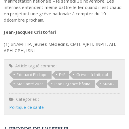
manifestation nationale » le samedi 30 novembre. Les
internes entendent même battre le fer quand il est chaud
en projetant une grève nationale à compter du 10
décembre prochain.
Jean-Jacques Cristofari
(1) SNAM-HP, Jeunes Médecins, CMH, AJPH, INPH, AH,
APH-CPH, ISNI
Article tagué comme :
Edouard Philippe
FHF
Grèves à l'hôpital
Ma Santé 2022
Plan urgence hôpital
SNMG
Catégories :
Politique de santé