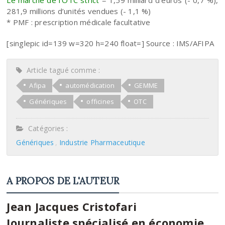
281,9 millions d’unités vendues (- 1,1 %)
* PMF : prescription médicale facultative
[singlepic id=139 w=320 h=240 float=] Source : IMS/AFIPA
Article tagué comme :
Afipa
automédication
GEMME
Génériques
officines
OTC
Catégories :
Génériques
Industrie Pharmaceutique
A PROPOS DE L'AUTEUR
Jean Jacques Cristofari
Journaliste spécialisé en économie