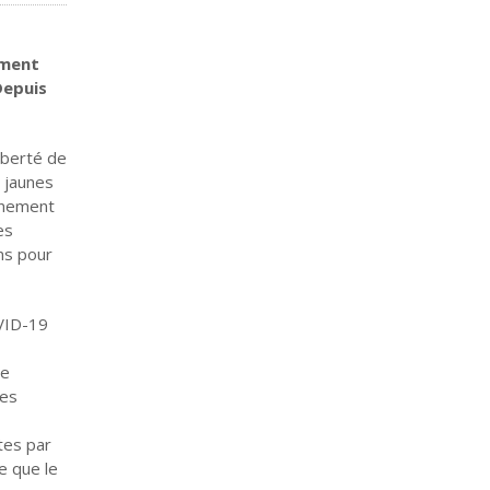
mment
Depuis
iberté de
 jaunes
ernement
es
ns pour
OVID-19
ne
res
tes par
e que le