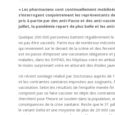
« Les pharmaciens sont continuellement mobilisés da
s’interrogent conjointement les représentants d
pris à partie par des anti-Passe et des anti-vaccin
juillet, la pandémie repart de plus belle
et les ant
Quelque 200 000 personnes battent régulièrement le pa
ne pas être vaccinés. Parmi eux de nombreux mécontent
qui reviennent sur le devant de la scène et des ferve
est en passe d’imposer une vaccination obligatoire et
malades, dans les EHPAD, les hôpitaux voire en ambula
le moins surprenant voire en arborant des étoiles jaun
Un récent sondage réalisé par Doctoclass auprès de 113
et les contraintes sanitaires imposées aux soignants, fa
vaccination. Selon les résultats de l’enquête menée fi
comptent pas se faire vacciner en dépit des contrainte
cherchent pour l’heure un soutien dans la population, 
conséquences de la crise sanitaire. Reste que le 31 ju
le variant Delta et une moyenne de plus de 20 000 cas 