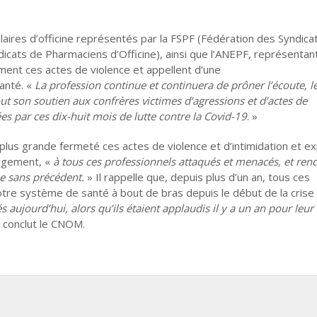
laires d’officine représentés par la FSPF (Fédération des Syndica
cats de Pharmaciens d’Officine), ainsi que l’ANEPF, représentant
ent ces actes de violence et appellent d’une
anté. «
La profession continue et continuera de prôner l’écoute, l
out son soutien aux confrères victimes d’agressions et d’actes de
es par ces dix-huit mois de lutte contre la Covid-19
. »
lus grande fermeté ces actes de violence et d’intimidation et e
argement, «
à tous ces professionnels attaqués et menacés, et ren
e sans précédent.
» Il rappelle que, depuis plus d’un an, tous ces
tre système de santé à bout de bras depuis le début de la crise
és aujourd’hui, alors qu’ils étaient applaudis il y a un an pour leur
, conclut le CNOM.