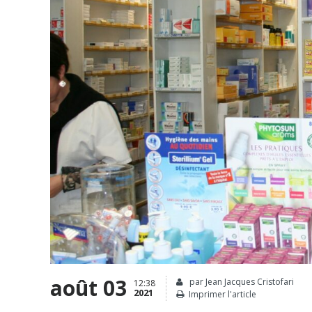
août 03
par Jean Jacques Cristofari
12:38
2021
Imprimer l'article