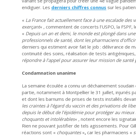
variant se propagera pour créer une 4è vague pandémiq
endiguer. Les
derniers chiffres connus
sur les patien
«
La France fait actuellement face à une escalade des v
exerçant
« , commentent de concerts l’USPO, la FSPF, l
«
Depuis un an et demi, le monde est plongé dans une 
professionnels de santé, dont les pharmaciens d’offici
derniers qui estiment avoir fait le job : délivrance d
continuité des soins, réalisation de tests antigéniques
répondre à l’appel pour assurer leur mission de santé 
Condamnation unanime
La semaine écoulée a connu un déchainement soudain de
partie, notamment à Montpellier le 31 juillet, injuriés p
et dont les barnums de prises de tests installés devan
les craintes à l’égard du vaccin et des privations de l
depuis le début de l’épidémie pour protéger au mieux le
choquants et intolérables
« , notent encore les signata
Rien ne pouvant justifier de tels agissements. Pour Gi
réactions sont «
choquantes
»
,
car les pharmaciens
«
s