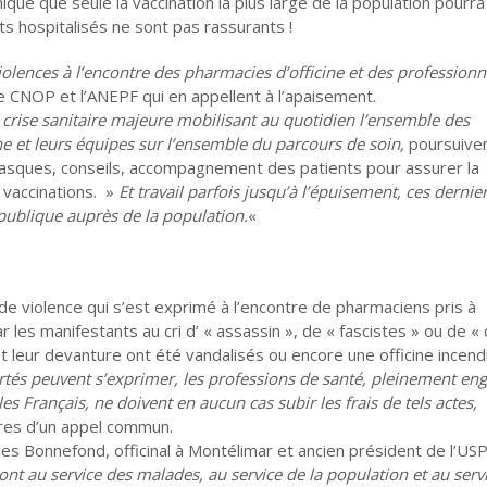
ue que seule la vaccination la plus large de la population pourra
ts hospitalisés ne sont pas rassurants !
iolences à l’encontre des pharmacies d’officine et des professionn
e CNOP et l’ANEPF qui en appellent à l’apaisement.
crise sanitaire majeure mobilisant au quotidien l’ensemble des
ne et leurs équipes sur l’ensemble du parcours de soin,
poursuiven
e masques, conseils, accompagnement des patients pour assurer la
, vaccinations. »
Et travail parfois jusqu’à l’épuisement, ces dernie
publique auprès de la population.
«
 violence qui s’est exprimé à l’encontre de pharmaciens pris à
ar les manifestants au cri d’ « assassin », de « fascistes » ou de « 
t leur devanture ont été vandalisés ou encore une officine incen
ibertés peuvent s’exprimer, les professions de santé, pleinement en
s Français, ne doivent en aucun cas subir les frais de tels actes,
ires d’un appel commun.
lles Bonnefond, officinal à Montélimar et ancien président de l’US
ont au service des malades, au service de la population et au servi