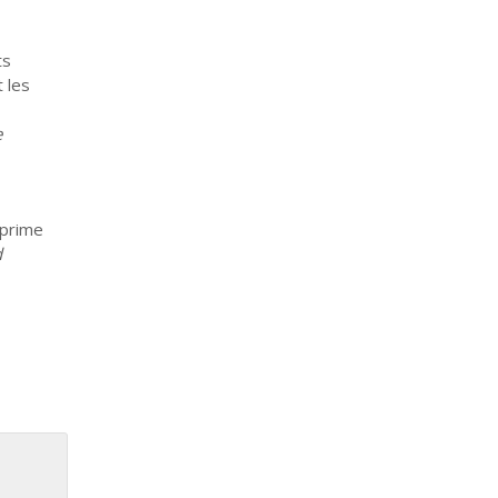
ts
 les
e
xprime
d