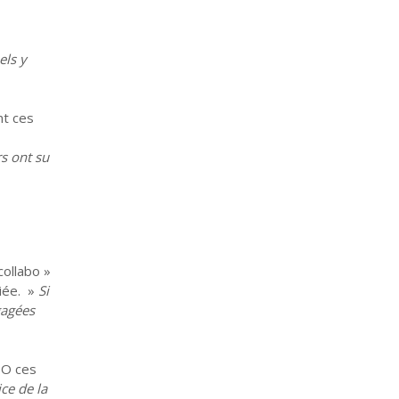
els y
t ces
rs ont su
collabo »
diée. »
Si
gagées
PO ces
ce de la