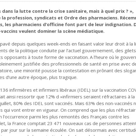
ns la lutte contre la crise sanitaire, mais à quel prix ? »,
e la profession, syndicats et Ordre des pharmaciens. Réce
s, les pharmaciens d’officine font part de leur indignation.
i-vaccins veulent dominer la scène médiatique.
vé depuis quelques week-ends en faisant valoir leur droit à la l
s de la politique conduite par l’actuel gouvernement, des gilets
nts opposants à toute forme de vaccination. A l’heure où le gouv
 pleinement justifiée des professionnels de santé en prise avec d
toire, une minorité pousse la contestation en prônant des sloga
es d’une autre époque, plus tragique.
6 infirmières et infirmiers libéraux (IDEL) sur la vaccination C
it ainsi ressortir que 12% d »infirmiers seraient réfractaires à la
n juillet, 80% des IDEL sont vaccinés. Mais 63% des non-vaccinés 
s qui vont entrer en vigueur. On comprend que les plus réfractai
en l’occurrence parmi les plus remontés des Français contre les
illet, la France comptait 23 471 nouveaux cas de personnes attein
par jour sur la semaine écoulée. On sait désormais avec certitud