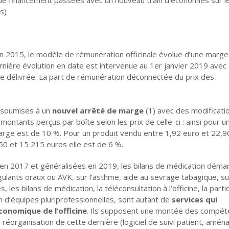
s)
en 2015, le modèle de rémunération officinale évolue d’une marge
rnière évolution en date est intervenue au 1er janvier 2019 avec
 délivrée. La part de rémunération déconnectée du prix des
é soumises à un
nouvel arrêté de marge
(1) avec des modificati
montants perçus par boîte selon les prix de celle-ci : ainsi pour u
marge est de 10 %. Pour un produit vendu entre 1,92 euro et 22,9
50 et 15 215 euros elle est de 6 %.
s en 2017 et généralisées en 2019, les bilans de médication déma
ulants oraux ou AVK, sur l’asthme, aide au sevrage tabagique, su
 les bilans de médication, la téléconsultation à l’officine, la parti
n d’équipes pluriprofessionnelles, sont autant de
services qui
conomique de l’officine
. Ils supposent une montée des compét
e réorganisation de cette dernière (logiciel de suivi patient, am