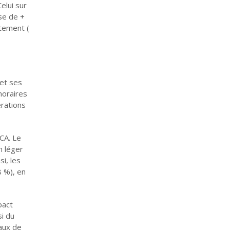
elui sur
se de +
ttement (
 et ses
noraires
érations
CA. Le
n léger
si, les
8 %), en
pact
i du
aux de