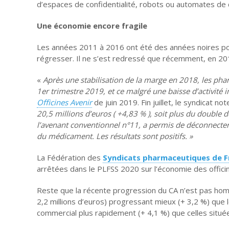
d’espaces de confidentialité, robots ou automates de 
Une économie encore fragile
Les années 2011 à 2016 ont été des années noires pour l
régresser. Il ne s’est redressé que récemment, en 20
«
Après une stabilisation de la marge en 2018, les ph
1er trimestre 2019, et ce malgré une baisse d’activit
Officines Avenir
de juin 2019. Fin juillet, le syndicat n
20,5 millions d’euros ( +4,83 % ), soit plus du doubl
l’avenant conventionnel n°11, a permis de déconnecte
du médicament. Les résultats sont positifs. »
La Fédération des
Syndicats pharmaceutiques de 
arrêtées dans le PLFSS 2020 sur l’éco­no­mie des of­fi­cine
Reste que la récente progression du CA n’est pas homo
2,2 millions d’euros) progressant mieux (+ 3,2 %) que le
commercial plus rapidement (+ 4,1 %) que celles située