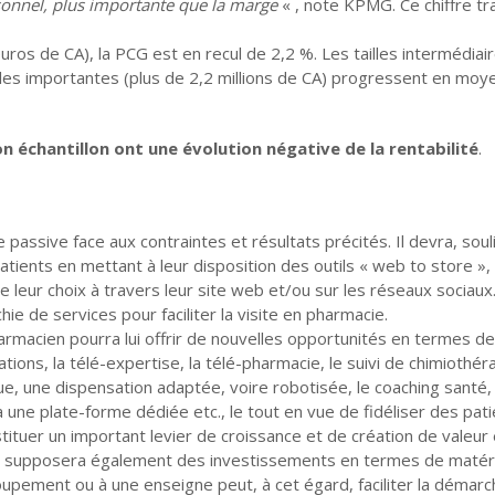
sonnel, plus importante que la marge
« , note KPMG. Ce chiffre tra
euros de CA), la PCG est en recul de 2,2 %. Les tailles intermédiai
ailles importantes (plus de 2,2 millions de CA) progressent en mo
 échantillon ont une évolution négative de la rentabilité
.
e passive face aux contraintes et résultats précités. Il devra, sou
atients en mettant à leur disposition des outils « web to store »,
 leur choix à travers leur site web et/ou sur les réseaux sociaux
ie de services pour faciliter la visite en pharmacie.
armacien pourra lui offrir de nouvelles opportunités en termes de
tions, la télé-expertise, la télé-pharmacie, le suivi de chimiothér
que, une dispensation adaptée, voire robotisée, le coaching santé,
a une plate-forme dédiée etc., le tout en vue de fidéliser des pat
stituer un important levier de croissance et de création de valeur 
il supposera également des investissements en termes de matér
pement ou à une enseigne peut, à cet égard, faciliter la démarc