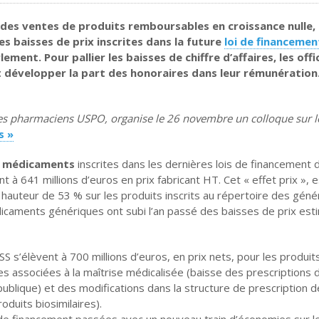
des ventes de produits remboursables en croissance nulle, 
es baisses de prix inscrites dans la future
loi de financemen
ement. Pour pallier les baisses de chiffre d’affaires, les offi
t développer la part des honoraires dans leur rémunération
 des pharmaciens USPO, organise le 26 novembre un colloque sur 
s »
es médicaments
inscrites dans les dernières lois de financement d
t à 641 millions d’euros en prix fabricant HT. Cet « effet prix », 
hauteur de 53 % sur les produits inscrits au répertoire des géné
dicaments génériques ont subi l’an passé des baisses de prix est
 s’élèvent à 700 millions d’euros, en prix nets, pour les produi
es associées à la maîtrise médicalisée (baisse des prescriptions 
ublique) et des modifications dans la structure de prescription 
duits biosimilaires).
i de financement passées avec un nouveau train d’économies sur l