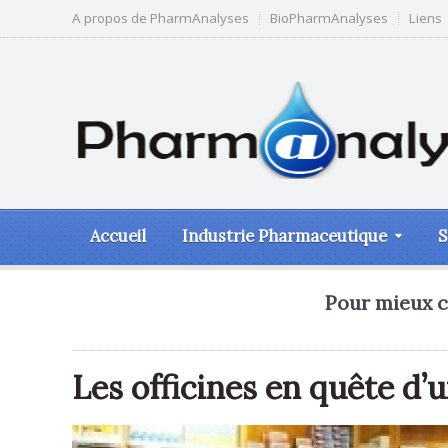
A propos de PharmAnalyses
BioPharmAnalyses
Liens
Accueil
Industrie Pharmaceutique
S
Pour mieux c
Les officines en quête 