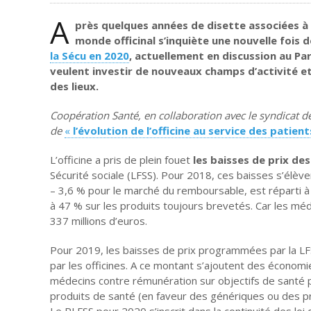
A
près quelques années de disette associées à 
monde officinal s’inquiète une nouvelle fois d
la Sécu en 2020
, actuellement en discussion au Parl
veulent investir de nouveaux champs d’activité e
des lieux.
Coopération Santé, en collaboration avec le syndicat
de
«
l’évolution de l’officine au service des patient
L’officine a pris de plein fouet
les baisses de prix d
Sécurité sociale (LFSS). Pour 2018, ces baisses s’élèven
– 3,6 % pour le marché du remboursable, est réparti à 
à 47 % sur les produits toujours brevetés. Car les mé
337 millions d’euros.
Pour 2019, les baisses de prix programmées par la LFSS
par les officines. A ce montant s’ajoutent des économi
médecins contre rémunération sur objectifs de santé p
produits de santé (en faveur des génériques ou des pro
Le PLFSS pour 2020 s’inscrit dans la continuité des lo