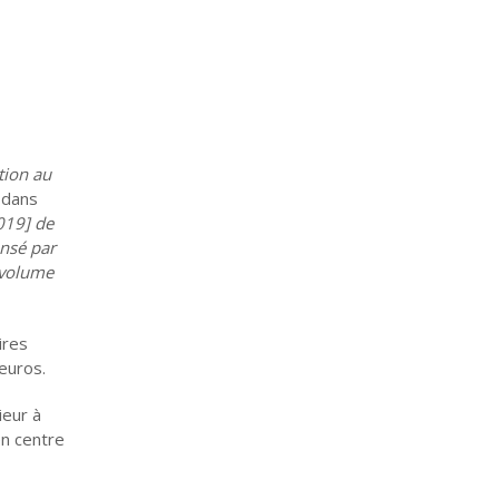
tion au
 dans
019] de
ensé par
 volume
ires
eu­ros.
ieur à
en centre