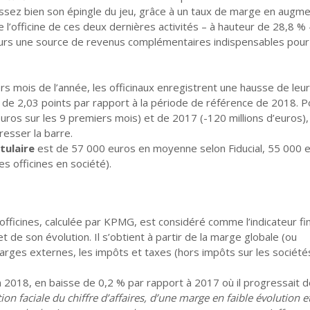
assez bien son épingle du jeu, grâce à un taux de marge en augme
e l’officine de ces deux dernières activités – à hauteur de 28,8 % 
ours une source de revenus complémentaires indispensables pour 
ers mois de l’année, les officinaux enregistrent une hausse de leur
es de 2,03 points par rapport à la période de référence de 2018. P
euros sur les 9 premiers mois) et de 2017 (-120 millions d’euros), 
esser la barre.
tulaire
est de 57 000 euros en moyenne selon Fiducial, 55 000 
 officines en société).
ficines, calculée par KPMG, est considéré comme l’indicateur fin
et de son évolution. Il s’obtient à partir de la marge globale (ou
charges externes, les impôts et taxes (hors impôts sur les sociétés
 2018, en baisse de 0,2 % par rapport à 2017 où il progressait d
n faciale du chiffre d’affaires, d’une marge en faible évolution e