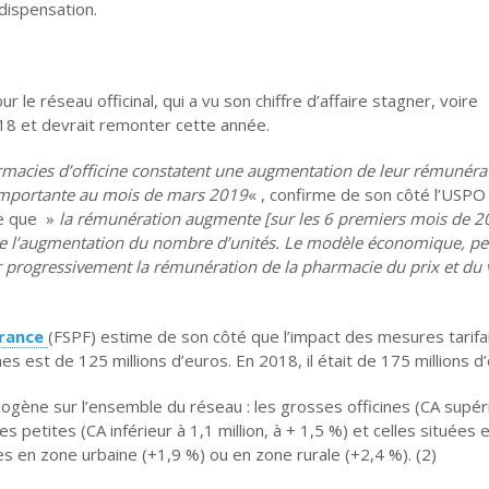
dispensation.
e réseau officinal, qui a vu son chiffre d’affaire stagner, voire
18 et devrait remonter cette année.
armacies d’officine constatent une augmentation de leur rémunéra
é importante au mois de mars 2019
« , confirme de son côté l’USPO
ote que »
la rémunération augmente [sur les 6 premiers mois de 2
e de l’augmentation du nombre d’unités. Le modèle économique, p
r progressivement la rémunération de la pharmacie du prix et du
France
(FSPF) estime de son côté que l’im­pact des me­sures ta­ri­fa
s est de 125 mil­lions d’eu­ros. En 2018, il était de 175 mil­lions d’
gène sur l’ensemble du réseau : les grosses officines (CA supér
s petites (CA inférieur à 1,1 million, à + 1,5 %) et celles situées 
s en zone urbaine (+1,9 %) ou en zone rurale (+2,4 %). (2)