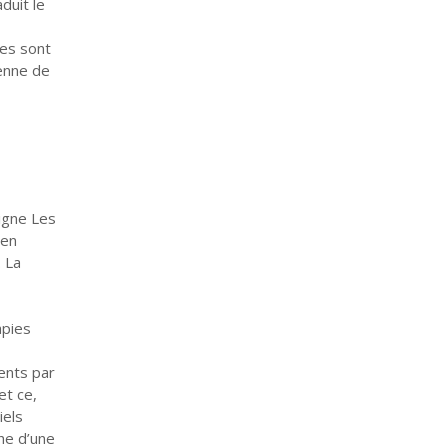
duit le
res sont
yenne de
ligne Les
 en
. La
apies
ients par
et ce,
iels
he d’une