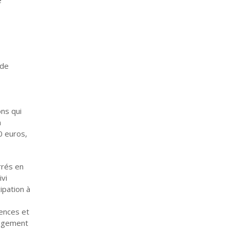
 de
ons qui
n
0 euros,
rrés en
ivi
cipation à
ences et
énagement