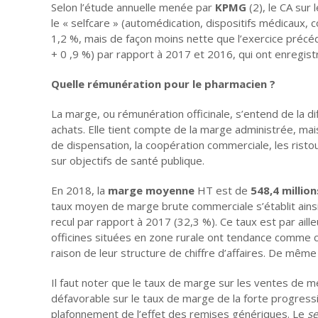
Selon l’étude annuelle menée par
KPMG
(2), le CA sur
le « selfcare » (automédication, dispositifs médicaux
1,2 %, mais de façon moins nette que l’exercice précé
+ 0 ,9 %) par rapport à 2017 et 2016, qui ont enregis
Quelle rémunération pour le pharmacien ?
La marge, ou rémunération officinale, s’entend de la d
achats. Elle tient compte de la marge administrée, m
de dispensation, la coopération commerciale, les ris
sur objectifs de santé publique.
En 2018, la
marge moyenne
HT est de
548,4 millio
taux moyen de marge brute commerciale s’établit ainsi
recul par rapport à 2017 (32,3 %). Ce taux est par ailleu
officines situées en zone rurale ont tendance comme 
raison de leur structure de chiffre d’affaires. De même
Il faut noter que le taux de marge sur les ventes de 
défavorable sur le taux de marge de la forte progres
plafonnement de l’effet des remises génériques. Le
se