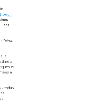
le
t pour
cines
. Etat
le thème
e la
estimé à
riques et
imées à
ts vendus
des
des
e