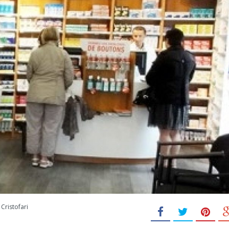
Cristofari
e