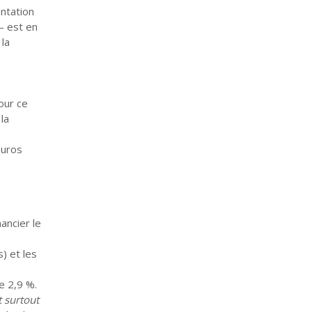
ntation
– est en
la
our ce
la
euros
ancier le
) et les
e 2,9 %.
t surtout