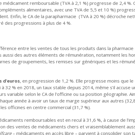
 le médicament remboursable (TVA à 2,1 %) progresse de 2,4 %. C
, compléments alimentaires, avec une TVA de 5,5 et 10 %) progres
dent. Enfin, le CA de la parapharmacie (TVA à 20 %) décroche ne
tré des progressions à plus de 4 %.
ifférence entre les ventes de tous les produits dans la pharmacie
ais aussi des autres éléments de rémunération, notamment les ho
tournes de groupements, les remises sur génériques et les rémun
ns d’euros
, en progression de 1,2 %. Elle progresse moins que le 
 à 32 % en 2018, un taux stable depuis 2014, même s’il accuse u
rs variable selon le CA de l’officine ou sa position géographie. Ain
chaque année à avoir un taux de marge supérieur aux autres (32,
 les officines en centre commercial (31,7 %).
médicaments remboursables est en recul à 31,6 %, à cause de l’im
sion des ventes de médicaments chers et vraisemblablement auss
lfcare
– médicaments en accès libre – parvient à consolider son t