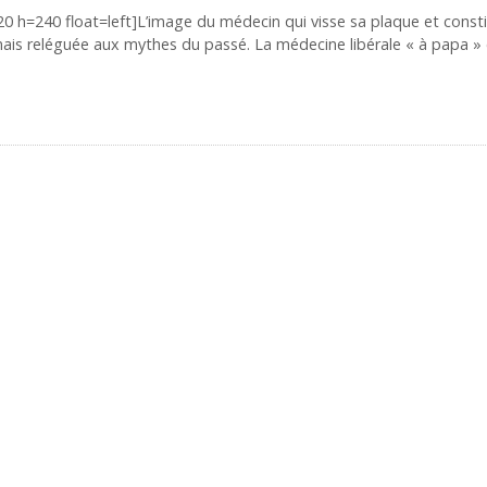
20 h=240 float=left]L’image du médecin qui visse sa plaque et const
ais reléguée aux mythes du passé. La médecine libérale « à papa » 