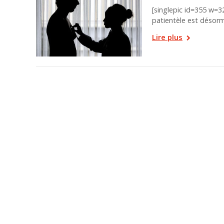
[singlepic id=355 w=3
patientèle est désorm
Lire plus