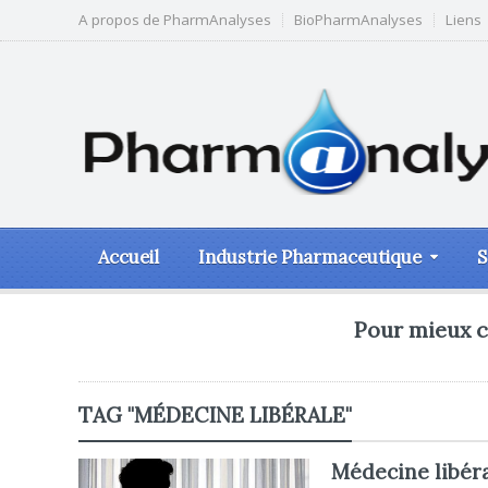
A propos de PharmAnalyses
BioPharmAnalyses
Liens
Accueil
Industrie Pharmaceutique
S
Pour mieux c
TAG "MÉDECINE LIBÉRALE"
Médecine libéral