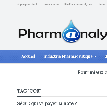
A propos de PharmAnalyses
BioPharmAnalyses
Liens
Accueil
Industrie Pharmaceutique
S
Pour mieux c
TAG "COR"
Sécu : qui va payer la note ?