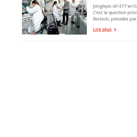
[singlepic id=377 w=32
C’est la question prov
Biotech, présidée par
Lire plus