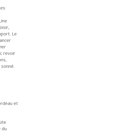
les
 Une
isir,
pport. Le
lancer
ier
c revoir
ons,
à sonné.
ordeau et
site
é du