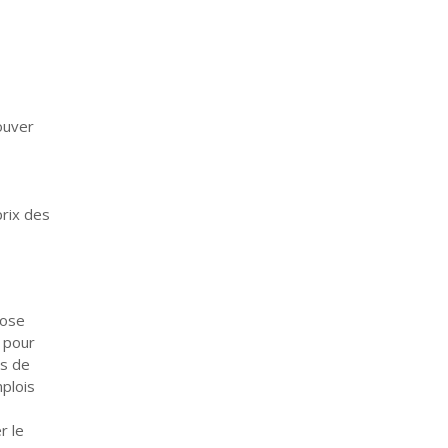
ouver
prix des
pose
 pour
es de
mplois
r le