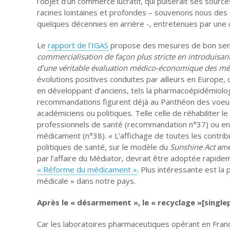
l’objet d’un commerce lucratif, qui puiserait ses sou
racines lointaines et profondes – souvenons nous des 
quelques décennies en arrière -, entretenues par une 
Le
rapport de l’IGAS
propose des mesures de bon se
commercialisation de façon plus stricte en introduisant
d’une véritable évaluation médico-économique des m
évolutions positives conduites par ailleurs en Europe,
en développant d’anciens, tels la pharmacoépidémiolo
recommandations figurent déjà au Panthéon des voeux 
académiciens ou politiques. Telle celle de réhabiliter 
professionnels de santé (recommandation n°37) ou enco
médicament (n°38). « L’affichage de toutes les contri
politiques de santé, sur le modèle du
Sunshine Act
amé
par l’affaire du Médiator, devrait être adoptée rapidem
« Réforme du médicament »
. Plus intéressante est la
médicale » dans notre pays.
Après le « désarmement », le « recyclage »[single
Car les laboratoires pharmaceutiques opérant en Franc