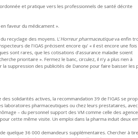
coordonnée et pratique vers les professionnels de santé décrite
ée en faveur du médicament ».
le du recyclage des moyens. L’
Horreur pharmaceutique
va enfin tr
nspecteurs de l’IGAS précisent encore qu’ « il est encore une fois
es sont rares, que les cotisations d’assurance maladie soient
che prioritaire ». Fermez le banc, circulez, il n’y a plus rien à
 la suppression des publicités de Danone pour faire baisser les 
e des solidarités actives, la recommandation 39 de l’IGAS se pro
s laboratoires pharmaceutiques ou chez leurs prestataires, avec
 au chômage – du personnel support des VM comme celle des agenc
t pour cette même visite. Un emploi dans la pharma induit deux e
de quelque 36 000 demandeurs supplémentaires. Chercher à tire