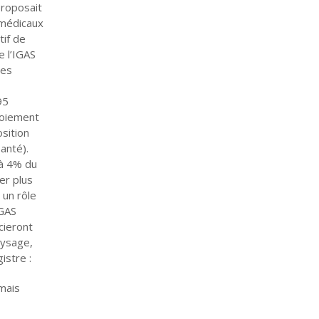
proposait
 médicaux
tif de
e l’IGAS
des
95
ploiement
sition
anté).
 à 4% du
er plus
 un rôle
IGAS
cieront
aysage,
istre :
mais