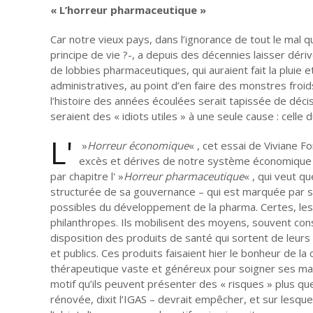
« L’horreur pharmaceutique »
Car notre vieux pays, dans l’ignorance de tout le mal q
principe de vie ?-, a depuis des décennies laisser déri
de lobbies pharmaceutiques, qui auraient fait la pluie 
administratives, au point d’en faire des monstres froi
l’histoire des années écoulées serait tapissée de déci
seraient des « idiots utiles » à une seule cause : cel
L'
»
Horreur économique
« , cet essai de Viviane F
excès et dérives de notre système économique lib
par chapitre l' »
Horreur pharmaceutique
« , qui veut q
structurée de sa gouvernance – qui est marquée par so
possibles du développement de la pharma. Certes, les 
philanthropes. Ils mobilisent des moyens, souvent con
disposition des produits de santé qui sortent de leurs
et publics. Ces produits faisaient hier le bonheur de 
thérapeutique vaste et généreux pour soigner ses malad
motif qu’ils peuvent présenter des « risques » plus que
rénovée, dixit l’IGAS – devrait empêcher, et sur lesque