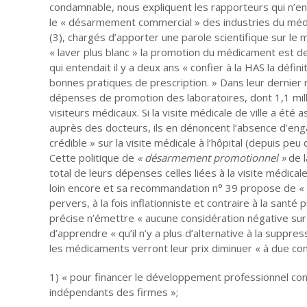
condamnable, nous expliquent les rapporteurs qui n’en 
le « désarmement commercial » des industries du médic
(3), chargés d’apporter une parole scientifique sur le
« laver plus blanc » la promotion du médicament est d
qui entendait il y a deux ans « confier à la HAS la déf
bonnes pratiques de prescription. » Dans leur dernier r
dépenses de promotion des laboratoires, dont 1,1 mil
visiteurs médicaux. Si la visite médicale de ville a ét
auprès des docteurs, ils en dénoncent l’absence d’eng
crédible » sur la visite médicale à l’hôpital (depuis p
Cette politique de
« désarmement promotionnel »
de l
total de leurs dépenses celles liées à la visite médica
loin encore et sa recommandation n° 39 propose de « su
pervers, à la fois inflationniste et contraire à la sant
précise n’émettre « aucune considération négative sur l
d’apprendre « qu’il n’y a plus d’alternative à la suppres
les médicaments verront leur prix diminuer « à due conc
1) « pour financer le développement professionnel con
indépendants des firmes »;