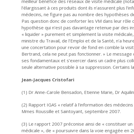
meilleur bénéfice des réseaux de visite médicale (not
l’élargissant à ces produits dont ils n’assurent plus l’i
médecins, ne figure pas au nombre des hypothèses de 
Pas question donc de conforter les VM dans leur rôle d
hypothèse qui n’est pas davantage retenue par des ins
« liquider » purement et simplement la visite médicale,
ministre du Travail, de l’Emploi et de la Santé, n’a he
une concertation pour revoir de fond en comble la visite
Bertrand, cela ne peut pas fonctionner. » Le message d
ses fondamentaux et s’exercer dans un cadre plus collec
seule alternative possible à sa suppression. Certains l
Jean-Jacques Cristofari
(1) Dr Anne-Carole Bensadon, Etienne Marie, Dr Aquili
(2) Rapport IGAS « relatif à l’information des médeci
Mmes Roussille et Saintoyant, septembre 2007.
(3) Le rapport 2007 préconise ainsi de « constituer un
médicale », de « poursuivre dans la voie engagée en 20