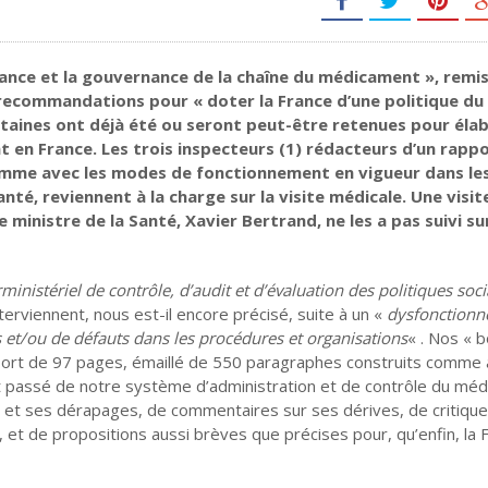
lance et la gouvernance de la chaîne du médicament », remis
 recommandations pour « doter la France d’une politique du
taines ont déjà été ou seront peut-être retenues pour élab
 en France. Les trois inspecteurs (1) rédacteurs d’un rapp
omme avec les modes de fonctionnement en vigueur dans le
té, reviennent à la charge sur la visite médicale. Une visite
inistre de la Santé, Xavier Bertrand, ne les a pas suivi su
rministériel de contrôle, d’audit et d’évaluation des politiques soci
nterviennent, nous est-il encore précisé, suite à un «
dysfonction
et/ou de défauts dans les procédures et organisations
« . Nos « 
apport de 97 pages, émaillé de 550 paragraphes construits comme 
et passé de notre système d’administration et de contrôle du mé
et ses dérapages, de commentaires sur ses dérives, de critique
 et de propositions aussi brèves que précises pour, qu’enfin, la 