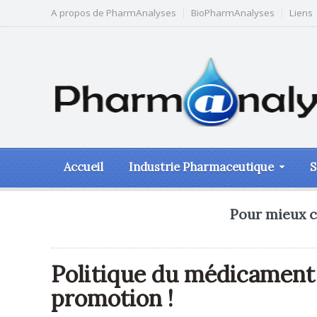
A propos de PharmAnalyses
BioPharmAnalyses
Liens
Accueil
Industrie Pharmaceutique
S
Pour mieux c
Politique du médicament :
promotion !