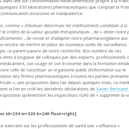
rces dans une sur-consommation médicamenteuse propre à la Franc
quelques 350 laboratoires pharmaceutiques que comptait la Franc
communication excessive et manipulatrice.
ns, comme «
d’évaluer désormais les médicaments candidats à la
 le critère de la valeur ajoutée thérapeutique
« , de «
doter notre 
édicaments
« , de revoir et d’adapter notre pharmacovigilance aux
 ou encore de mettre en place de nouveaux outils de surveillance,
gie, ce parent pauvre de notre recherche. Bon nombre de ces
émis à longueur de colloques par des experts, professionnels 
le médicament, son usage et son économie dans la formation initia
re celle de constituer un organisme public d’information sur le
butions des firmes pharmaceutiques à toutes les parties prenant
ricain », une proposition dans l’air depuis quelques mois, re-méd
ent si l’on en croît les dernières déclarations de
Xavier Bertrand 
 proposition qu’émettent les inspecteurs IGAS de « supprimer la vi
pic id=234 w=320 h=240 float=right]
e exercent sur les professionnels de santé une « influence »