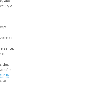
e, aux
e il y a
pays
 voire en
de santé,
le des
es des
iatisée
sur la
site