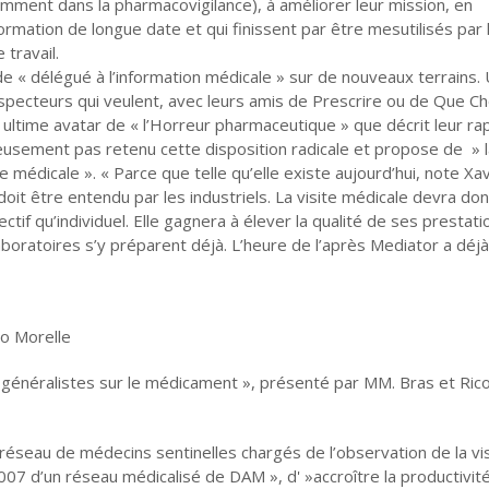
amment dans la pharmacovigilance), à améliorer leur mission, en
nformation de longue date et qui finissent par être mesutilisés par 
travail.
e « délégué à l’information médicale » sur de nouveaux terrains.
pecteurs qui veulent, avec leurs amis de Prescrire ou de Que Cho
 ultime avatar de « l’Horreur pharmaceutique » que décrit leur ra
ureusement pas retenu cette disposition radicale et propose de » 
 médicale ». « Parce que telle qu’elle existe aujourd’hui, note Xav
oit être entendu par les industriels. La visite médicale devra don
tif qu’individuel. Elle gagnera à élever la qualité de ses prestati
aboratoires s’y préparent déjà. L’heure de l’après Mediator a déj
no Morelle
ns généralistes sur le médicament », présenté par MM. Bras et Ric
 réseau de médecins sentinelles chargés de l’observation de la vi
07 d’un réseau médicalisé de DAM », d' »accroître la productivit