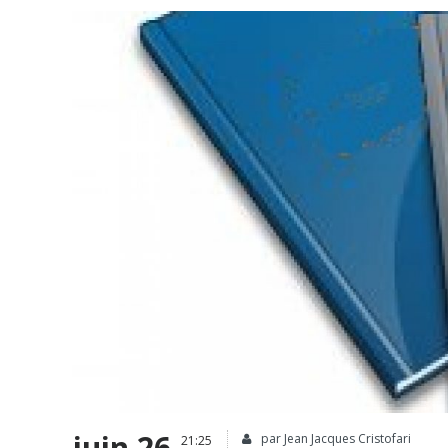
juin 26
par Jean Jacques Cristofari
21:25