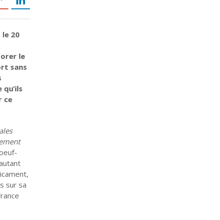
 le 20
orer le
ort sans
s
 qu’ils
r ce
ales
nement
boeuf-
autant
dicament,
s sur sa
France