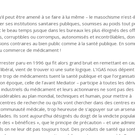
u’il peut être amené à se faire à lui même – le masochisme n’est-i
ver ses institutions sanitaires publiques, soumises au poids tout p
et le beau temps jusque dans les bureaux les plus éloignés des off
ds, corruptibles ou corrompus, autonomisés et incontrôlables, don
sions contraires au bien public comme à la santé publique. En so
le du commerce de médicament !
orrester paru en 1996 qui fit alors grand bruit en remettant en ca
éral, vient de trouver ici une suite logique. L’IGAS nous dépeint
ue trop de médicaments tuent la santé publique et que l’organisat
n époque, celle de l’avant Mediator – participe à toutes les déri
industriels du médicament et leurs actionnaires ne sont pas des
sidérables au plan mondial, techniques et humain, pour mettre à
 centres de recherche ou qu’ils vont chercher dans des centres e
la communauté médicale, trop heureuse de s’appuyer sur un arsena
es. Ils sont aujourd’hui désignés du doigt de la vindicte popula
 des « bénéfices », que le principe de précaution – et une admini
ls on ne leur dit pas toujours tout. Des produits de santé qui son