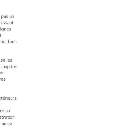
l pas un
uissant
icines
t
mme, tous
use les
 chapitre
ion
ves
xtérieurs
l
ire au
stration
t aussi