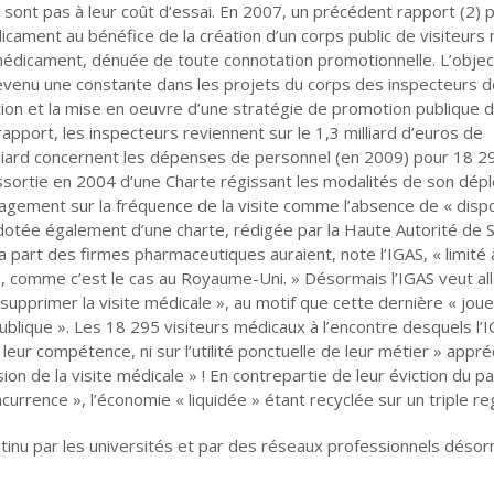
sont pas à leur coût d’essai. En 2007, un précédent rapport (2) 
ament au bénéfice de la création d’un corps public de visiteurs
 médicament, dénuée de toute connotation promotionnelle. L’objec
evenu une constante dans les projets du corps des inspecteurs d
inition et la mise en oeuvre d’une stratégie de promotion publique 
apport, les inspecteurs reviennent sur le 1,3 milliard d’euros de
liard concernent les dépenses de personnel (en 2009) pour 18 2
é assortie en 2004 d’une Charte régissant les modalités de son dé
agement sur la fréquence de la visite comme l’absence de « dispo
eu dotée également d’une charte, rédigée par la Haute Autorité de S
a part des firmes pharmaceutiques auraient, note l’IGAS, « limité
le, comme c’est le cas au Royaume-Uni. » Désormais l’IGAS veut all
pprimer la visite médicale », au motif que cette dernière « joue
é publique ». Les 18 295 visiteurs médicaux à l’encontre desquels l’
eur compétence, ni sur l’utilité ponctuelle de leur métier » appré
sion de la visite médicale » ! En contrepartie de leur éviction du p
urrence », l’économie « liquidée » étant recyclée sur un triple reg
tinu par les universités et par des réseaux professionnels désor