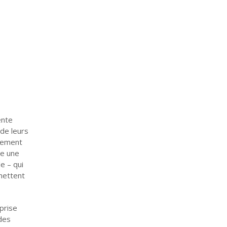
ente
 de leurs
irement
re une
e – qui
 mettent
prise
des