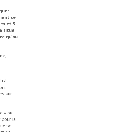
iques
ament se
ces et 5
e situe
ace qu’au
re,
du à
ions
es sur
e » ou
 pour la
que se
ut du