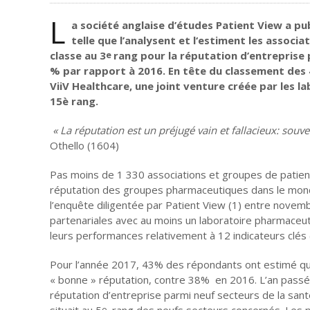
L
a société anglaise d’études Patient View a p
telle que l’analysent et l‘estiment les associ
classe au 3
rang pour la réputation d’entreprise 
e
% par rapport à 2016. En tête du classement des 
ViiV Healthcare, une joint venture créée par les l
15è rang.
« La réputation est un préjugé vain et fallacieux: souv
Othello (1604)
Pas moins de 1 330 associations et groupes de patients
réputation des groupes pharmaceutiques dans le mond
l’enquête diligentée par Patient View (1) entre novembr
partenariales avec au moins un laboratoire pharmaceut
leurs performances relativement à 12 indicateurs clés 
Pour l’année 2017, 43% des répondants ont estimé que
« bonne » réputation, contre 38% en 2016. L’an passé
réputation d’entreprise parmi neuf secteurs de la santé
situait au 5
rang des neufs secteurs concernés. Les p
e