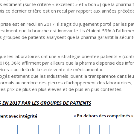
 estiment (sur le critère « excellent » et « bon ») que la pharma 
ais ce dernier critère est en recul par rapport aux années précéde
eprise est en recul en 2017. Il s’agit du jugement porté par les pa
estiment que la branche est innovante. Ils étaient 59% à l’affirme
groupes de patients analysent que la pharma garantit la sécuri
ue les laboratoires ont une « stratégie orientée patients » (con
2016). 38% affirment par ailleurs que la pharma dispense des inf
vices « au-delà de la seule vente de médicament ».
rogés estiment que les industriels jouent la transparence dans leu
ésormais au nombre des pierres d’achoppement des laboratoires, 
s prix de plus en plus élevés et de plus en plus contestés.