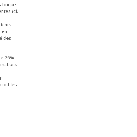
fabrique
ntes (cf.
tients
r en
té des
tre 26%
ormations
r
dont les