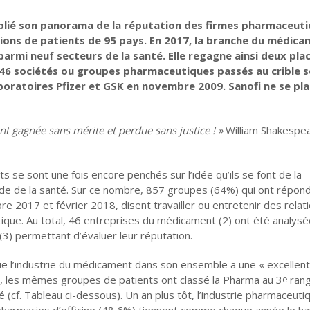
ublié son panorama de la réputation des firmes pharmaceut
ations de patients de 95 pays. En 2017, la branche du médic
parmi neuf secteurs de la santé.
Elle regagne ainsi deux pla
46 sociétés ou groupes pharmaceutiques passés au crible s
aboratoires Pfizer et GSK en novembre 2009. Sanofi ne se pl
ent gagnée sans mérite et perdue sans justice ! »
William Shakespea
 se sont une fois encore penchés sur l’idée qu’ils se font de la
e de la santé. Sur ce nombre, 857 groupes (64%) qui ont répon
e 2017 et février 2018, disent travailler ou entretenir des relat
ique. Au total, 46 entreprises du médicament (2) ont été analysé
(3) permettant d’évaluer leur réputation.
 l’industrie du médicament dans son ensemble a une « excellent
, les mêmes groupes de patients ont classé la Pharma au 3
rang
e
 (cf. Tableau ci-dessous). Un an plus tôt, l’industrie pharmaceuti
harmacies d’officine (48,6%) tiennent comme chaque année le ha