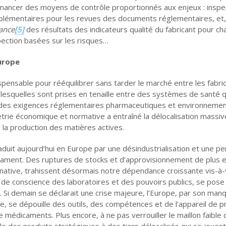
 financer des moyens de contrôle proportionnés aux enjeux : inspe
upplémentaires pour les revues des documents réglementaires, et,
lance
[5]
des résultats des indicateurs qualité du fabricant pour c
pection basées sur les risques…
Europe
pensable pour rééquilibrer sans tarder le marché entre les fabri
 lesquelles sont prises en tenaille entre des systèmes de santé q
 des exigences réglementaires pharmaceutiques et environnemen
métrie économique et normative a entraîné la délocalisation massiv
r la production des matières actives.
duit aujourd’hui en Europe par une désindustrialisation et une pe
icament. Des ruptures de stocks et d’approvisionnement de plus e
ernative, trahissent désormais notre dépendance croissante vis-à-
se de conscience des laboratoires et des pouvoirs publics, se pose
. Si demain se déclarait une crise majeure, l’Europe, par son man
e, se dépouille des outils, des compétences et de l’appareil de p
 médicaments. Plus encore, à ne pas verrouiller le maillon faible q
ôle des produits stratégiques à des tiers délocalisés qui se jouent