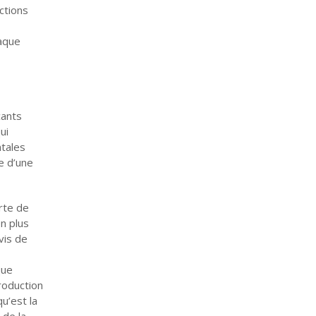
ctions
haque
cants
ui
tales
e d’une
rte de
n plus
vis de
que
roduction
u’est la
 de la