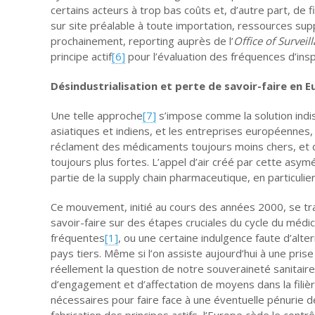
certains acteurs à trop bas coûts et, d’autre part, de
sur site préalable à toute importation, ressources s
prochainement, reporting auprès de l’
Office of Surveil
principe actif
[6]
pour l’évaluation des fréquences d’ins
Désindustrialisation et perte de savoir-faire en 
Une telle approche
[7]
s’impose comme la solution indis
asiatiques et indiens, et les entreprises européennes,
réclament des médicaments toujours moins chers, et
toujours plus fortes. L’appel d’air créé par cette asy
partie de la supply chain pharmaceutique, en particulie
Ce mouvement, initié au cours des années 2000, se tra
savoir-faire sur des étapes cruciales du cycle du méd
fréquentes
[1]
, ou une certaine indulgence faute d’alt
pays tiers. Même si l’on assiste aujourd’hui à une pri
réellement la question de notre souveraineté sanitaire
d’engagement et d’affectation de moyens dans la filièr
nécessaires pour faire face à une éventuelle pénurie de
fabrication des principes actifs, l’Europe cède le contr