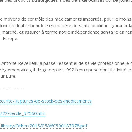
t de moyens de contrôle des médicaments importés, pour le moins
nc un double bénéfice en matière de santé publique : garantir la
le marché, et assurer à terme notre indépendance sanitaire en re
en Europe.
n, Antoine Réveilleau a passé l’essentiel de sa vie professionnelle 
glementaires, il dirige depuis 1992 l’entreprise dont il a initié le
sur Eure.
—————–
-securite-Ruptures-de-stock-des-medicaments
08/22/cercle_52560.htm
_library/Other/2015/05/WC500187078.pdf