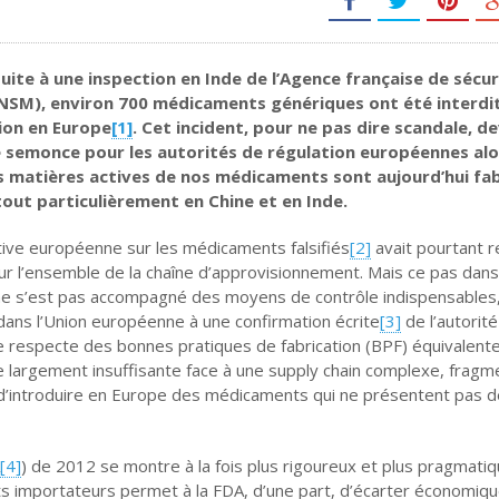
e
 suite à une inspection en Inde de l’Agence française de sécu
SM), environ 700 médicaments génériques ont été interdi
ion en Europe
[1]
. Cet incident, pour ne pas dire scandale, de
 semonce pour les autorités de régulation européennes alo
s matières actives de nos médicaments sont aujourd’hui fa
tout particulièrement en Chine et en Inde.
ctive européenne sur les médicaments falsifiés
[2]
avait pourtant r
ur l’ensemble de la chaîne d’approvisionnement. Mais ce pas dans
ne s’est pas accompagné des moyens de contrôle indispensables,
 dans l’Union européenne à une confirmation écrite
[3]
de l’autorité
e respecte des bonnes pratiques de fabrication (BPF) équivalent
ère largement insuffisante face à une supply chain complexe, frag
e d’introduire en Europe des médicaments qui ne présentent pas 
[4]
) de 2012 se montre à la fois plus rigoureux et plus pragmatiq
ts importateurs permet à la FDA, d’une part, d’écarter économi