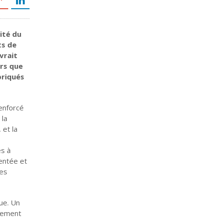
rité du
ts de
vrait
rs que
briqués
enforcé
 la
 et la
es à
mentée et
des
ue. Un
quement