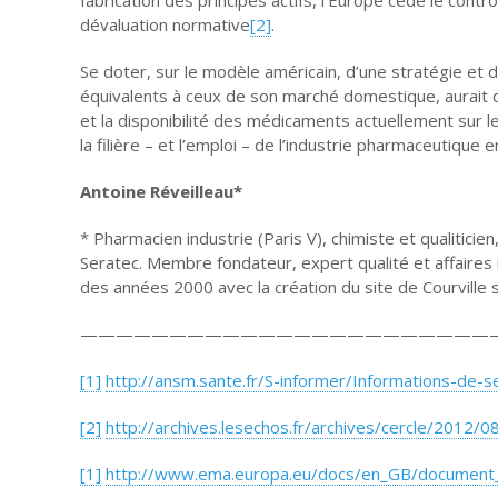
dévaluation normative
[2]
.
Se doter, sur le modèle américain, d’une stratégie e
équivalents à ceux de son marché domestique, aurait do
et la disponibilité des médicaments actuellement sur 
la filière – et l’emploi – de l’industrie pharmaceutique 
Antoine Réveilleau*
* Pharmacien industrie (Paris V), chimiste et qualiticie
Seratec. Membre fondateur, expert qualité et affaires ré
des années 2000 avec la création du site de Courville 
———————————————————————
[1]
http://ansm.sante.fr/S-informer/Informations-de
[2]
http://archives.lesechos.fr/archives/cercle/2012/
[1]
http://www.ema.europa.eu/docs/en_GB/document