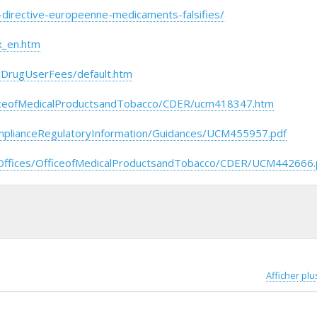
-directive-europeenne-medicaments-falsifies/
x_en.htm
cDrugUserFees/default.htm
ficeofMedicalProductsandTobacco/CDER/ucm418347.htm
mplianceRegulatoryInformation/Guidances/UCM455957.pdf
Offices/OfficeofMedicalProductsandTobacco/CDER/UCM442666.
Afficher plu