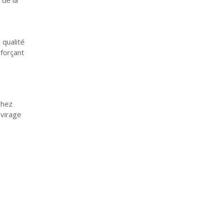
 qualité
nforçant
chez
 virage