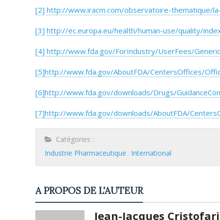
[2]
http://www.iracm.com/observatoire-thematique/la
[3]
http://ec.europa.eu/health/human-use/quality/inde
[4]
http://www.fda.gov/ForIndustry/UserFees/Generi
[5]
http://www.fda.gov/AboutFDA/CentersOffices/Of
[6]
http://www.fda.gov/downloads/Drugs/GuidanceCo
[7]
http://www.fda.gov/downloads/AboutFDA/Centers
Catégories :
Industrie Pharmaceutique
International
A PROPOS DE L'AUTEUR
Jean-Jacques Cristofari