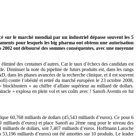
é sur le marché mondial par un industriel dépasse souvent les 5
caments pour lesquels les big pharma ont obtenu une autorisation
epuis 2002 ont déboursé des sommes conséquentes, avec une moyenne
éliminé des centaines d’autres. Car le taux d’échecs des candidats est
 Diminuer la note du pipeline de futurs produits est, dans les rangs
, dans les phases avancées de la recherche clinique, et il est souvent
fi) contre l’obésité et retiré du marché européen le 23 octobre 2008,
« blockbusters » au chiffre d’affaire supérieur au milliard de dollars.
racle » explosa en plein vol et ses coûts avec ! Sanofi-Aventis en fut
lque 60,768 milliards de dollars (45,543 milliards d’euros). Ce pour 6
9 milliards d’euros) et place Sanofi au 2ème rang pour le niveau des
61 milliards de dollars, soit 7,407 milliards d’euros. Hoffmann Laroche
 53,196 milliards d’euros) ont été amorties sur 10 produits. Le leader