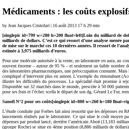
Médicaments : les coûts explosi
by Jean Jacques Cristofari | 16 août 2013 17 h 29 min
[singlepic id=799 w=280 h=200 float=left]Loin du milliard de d
milliards de dollars. C’est ce qui ressort d’une analyse menée 
de mise sur le marché ces 10 dernières années. Il ressort de l’a
estimée à 3,975 milliards d’euros.
Pour une molécule autorisée à la vente, un laboratoire en aura, au co
souvent énorme – autour de 95 % – et seulement un faible nombre de 
des laboratoires pharmaceutiques, une préoccupation constante. Mais l
compliqué d’intervenir plus en amont. L’exemple du rimonabant (Acomp
illustre les difficultés du processus. La spécialité était promise à r
Disponible sur 32 marchés dans le monde, prescrite à 50 000 patients 
pour ses frais et l’échec scella le départ de son dg, Gérard Le Fur, re
Sanofi N°2
pour ses coûts[singlepic id=800 w=260 h=180 float=ri
L’étude conduite par Forbes fait ainsi ressortir que les dépenses en 
lancements réalisés par le laboratoire. Ce qui situe le coût moyen 
dépenses par produit lancé, derrière l’américain Abott (13,183 milliar
(groupe Roche) se situe en 4ème position (8,886 milliards de dollars)