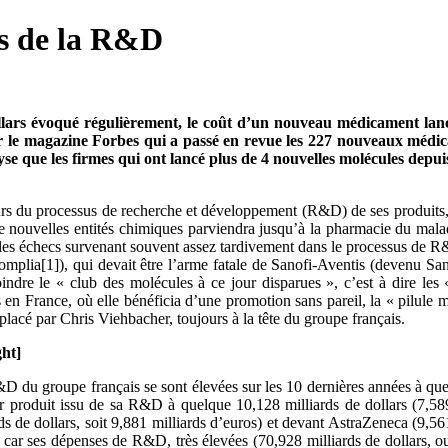
fs de la R&D
ollars évoqué régulièrement, le coût d’un nouveau médicament lanc
par le magazine Forbes qui a passé en revue les 227 nouveaux médi
nalyse que les firmes qui ont lancé plus de 4 nouvelles molécules d
urs du processus de recherche et développement (R&D) de ses produits, 
nouvelles entités chimiques parviendra jusqu’à la pharmacie du malade.
es échecs survenant souvent assez tardivement dans le processus de R&D
lia[1]), qui devait être l’arme fatale de Sanofi-Aventis (devenu Sano
ejoindre le « club des molécules à ce jour disparues », c’est à dire les 
en France, où elle bénéficia d’une promotion sans pareil, la « pilule mi
mplacé par Chris Viehbacher, toujours à la tête du groupe français.
ght]
R&D du groupe français se sont élevées sur les 10 dernières années à que
par produit issu de sa R&D à quelque 10,128 milliards de dollars (7,58
ds de dollars, soit 9,881 milliards d’euros) et devant AstraZeneca (9,5
 car ses dépenses de R&D, très élevées (70,928 milliards de dollars, ou