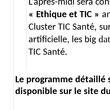
L
‘
après-midi sera co
«
Ethique et TIC
»
an
,
Cluster TIC Santé
su
da
a
rtificielle,
les
big
TIC Santé.
Le programme détaillé
disponible sur le site d